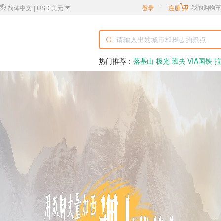
我的购物车
简体中文
|
USD 美元
登录
|
注册
热门推荐：
落基山
极光
班夫
VIA国铁