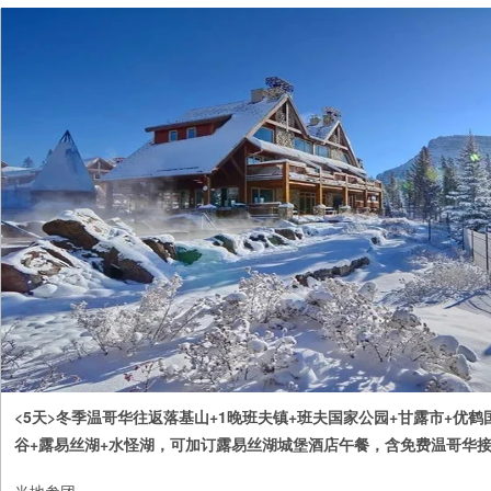
<5天>冬季温哥华往返落基山+1晚班夫镇+班夫国家公园+甘露市+优鹤
谷+露易丝湖+水怪湖，可加订露易丝湖城堡酒店午餐，含免费温哥华