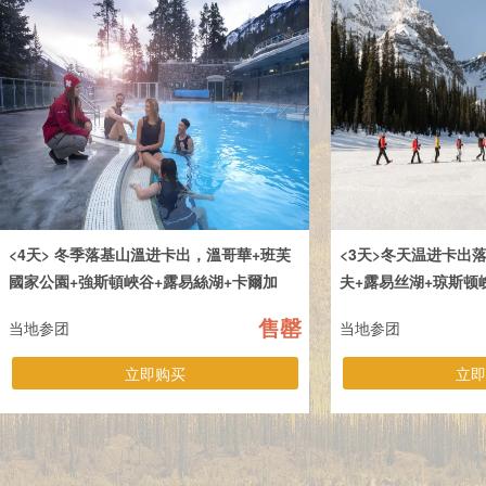
<4天> 冬季落基山溫进卡出，溫哥華+班芙
<3天>冬天温进卡出
國家公園+強斯頓峽谷+露易絲湖+卡爾加
夫+露易丝湖+琼斯顿
里，不走回頭路
头路
售罄
当地参团
当地参团
立即购买
立即