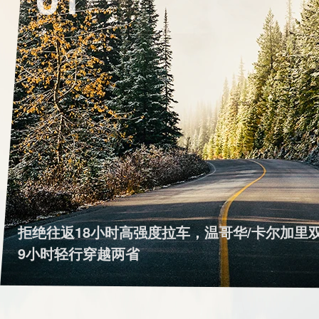
拒绝往返18小时高强度拉车，温哥华/卡尔加里
9小时轻行穿越两省