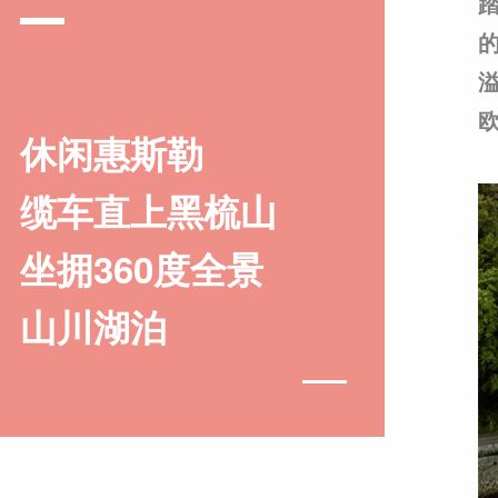
休闲惠斯勒
缆车直上黑梳山
坐拥360度全景
山川湖泊