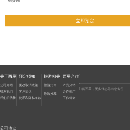
当地参团
立即预定
关于西星
预定须知
旅游相关
西星合作
公司介绍
更改取消政策
旅游指南
产品分销
订阅西星，更多优惠等着您备份
联系我们
客户协议
合作推广
导游推荐
我们的优势
使用和隐私条款
工作机会
公司地址