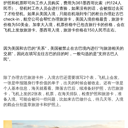
护照和机票即可向工作人员购买，费用为361墨西哥比索（约124人
民币）。登机时工作人员会进行查验，如果没有的话，会被指过去买
了才给登机。如果从美国入境，只能在机场到专门的柜台办理赴古巴
check-in，航空公司会帮忙办理旅游卡，美国入境价格最贵，旅游卡
价格为50美金。加拿大入境，机票价格中已包含旅行卡的价格，会在
飞机上发放旅游卡。墨西哥入境，旅游卡价格在150人民币左右。
因为美国和古巴的“关系”，美国被禁止在古巴境内进行“与旅游相关的
交易”，因此在填写去往古巴的目的时，一般勾选的是“支持古巴人
民”。
除了办理古巴旅游卡外，入境古巴还需要填写2个表，飞机上会发。
一张是申报随身行李价值的单子，出关的时候会被收走。还有一张是
个人基本信息，海关就看看。降落古巴后，续准备好护照，古巴旅游
卡，飞机上发的2张表，机票，在海关排队，检查护照和旅游卡，准
备入境。可能会被问一些问题，比如来古巴做什么，待几天等。入境
的戳会分别盖章旅游卡和护照上。