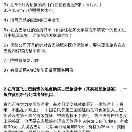
3）近6个月内拍摄的两寸白底彩色近照2张；照片尺寸
35×45mm（护照照片大小）
4）填写完整的旅游签证申请表
5）在古巴居住的酒店订单（如居住在亲友家需在申请表中的相关栏
目中填写真实、详细的亲友家庭住址）
6）保险公司开具的针对古巴的境外医疗保险单，要求覆盖旅客在古
巴境内停留的整个期间。
7）护照首页复印件
8）身份证用A4纸复印正反两面各两份
2.在有直飞古巴航班的地点购买古巴旅游卡（其实就是旅游签），一
般在值机柜台处或者登机口。
古巴正在大力发展旅游业，基本只要交钱就能买到一张旅游卡（另
纸，不贴在护照上）。中国公民凭第三国签证出关可免签进入古巴，
但若没有第三国的有效签证，中国边检不予放行。古巴没有严格意义
上的签证，但需要在入境前办理古巴旅游卡 Arjeta Del Turista，有效
期30天，入境古巴后，可以再办理延期30天，价格为25cuc，美国