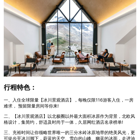
行程特色：
一、入住全球限量【冰川景观酒店】，每晚仅限116游客入住，一房
难求， 预留限量房间等你来!
二、【冰川景观酒店】以北极圈以外最大面积冰原作为背景，北欧风
格设计，集简约，舒适及时尚于一体，久居网红酒店名录榜单!
三、充裕时间让你领略世界唯一的三分水岭冰原地带的绝美风光，更
可徒步至冰川脚下，蔚蓝的天空、雪白的山峰、幽蓝的冰面，走进油