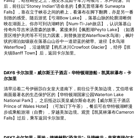
Falls】，站在峭壁之上，感受水流如千军万马倾泻， 水声回荡。而
后，前往以“Stoney Indian”语命名的【桑瓦普塔瀑布 Sunwapta
Falls】，靠在立于峡谷之间的桥上，看瀑布在脚下翻腾，亦是另一番
别致的感受。随后游览【弓湖Bow Lake】，落基山脉的轮廓清晰倒
映在湖面上。你亦可到访湖畔的【Num-Ti-Jah旅店】，认识落基山
传奇向导吉米汤普森的故事。紧接来到【佩图湖Peyto Lake】（如遇
景区维护关闭等不可抗力因素，则替换游览Waterflow水鸟湖）, 枫叶
状的湖泊如镶嵌在落基山山谷中一道碧蓝的裙带。途径【水鸟湖
Waterflow】，沿途眺望【鸦爪冰川Crowfoot Glacier】，经停【班
夫镇Banff Town】后，返回卡尔加里。
DAY6 卡尔加里 - 威尔斯王子酒店 - 华特顿湖游船 - 凯莫林瀑布 - 卡
尔加里
清早沿着二号伊丽莎白女皇大道南下，前往位于美加边境，艾伯塔省
南面最著名的生态保护区的【华特顿湖国家公园Waterton Lake
National Park】。之后抵达以英皇威尔斯命名的【威尔斯王子酒店
Prince of Wales Hotel】（可加订下午茶），餐后可在华特顿湖畔漫
步或乘船游湖（自费），穿越美加边境。观赏【凯莫林瀑布Cameron
Falls】过后，乘车返回卡尔加里。
DAY7 卡尔加里 - 恶地 - 德姆赫勒“恐龙谷”- 马蹄峡谷 - 皇家泰瑞尔古