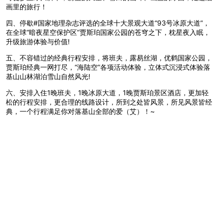
画里的旅行！
四、停歇#国家地理杂志评选的全球十大景观大道“93号冰原大道”，
在全球“暗夜星空保护区”贾斯珀国家公园的苍穹之下，枕星夜入眠，
升级旅游体验与价值!
五、不容错过的经典行程安排，将班夫，露易丝湖，优鹤国家公园，
贾斯珀经典一网打尽，“海陆空”各项活动体验，立体式沉浸式体验落
基山山林湖泊雪山自然风光!
六、安排入住1晚班夫，1晚冰原大道，1晚贾斯珀景区酒店，更加轻
松的行程安排，更合理的线路设计，所到之处皆风景，所见风景皆经
典，一个行程满足你对落基山全部的爱（艾）！~