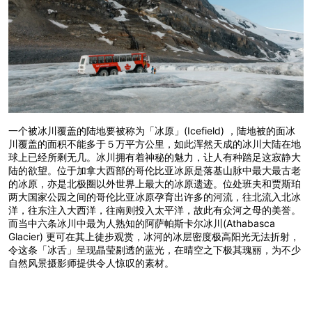
一个被冰川覆盖的陆地要被称为「冰原」(Icefield) ，陆地被的面冰
川覆盖的面积不能多于５万平方公里，如此浑然天成的冰川大陆在地
球上已经所剩无几。冰川拥有着神秘的魅力，让人有种踏足这寂静大
陆的欲望。位于加拿大西部的哥伦比亚冰原是落基山脉中最大最古老
的冰原，亦是北极圈以外世界上最大的冰原遗迹。位处班夫和贾斯珀
两大国家公园之间的哥伦比亚冰原孕育出许多的河流，往北流入北冰
洋，往东注入大西洋，往南则投入太平洋，故此有众河之母的美誉。
而当中六条冰川中最为人熟知的阿萨帕斯卡尔冰川(Athabasca
Glacier) 更可在其上徒步观赏，冰河的冰层密度极高阳光无法折射，
令这条「冰舌」呈现晶莹剔透的蓝光，在晴空之下极其瑰丽，为不少
自然风景摄影师提供令人惊叹的素材。