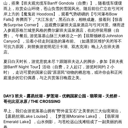
山，搭乘【班夫观光缆车Banff Gondola（自费）】，随着缆车缓缓
而上，欣赏众山环绕，苍山负雪的雪国风光。随后前往伫立在弓河河
岸上方的【魔鬼岩 Hoodoos】，观看气势磅礴的【弓河瀑布Bow
Falls】奔腾而下，“大江东去”，黑石白水，相映成趣。接着到【惊喜
角Surprise Corner】，远观费尔蒙班夫温泉酒店与弓河河景。继而进
入参观苏格兰城堡风格的费尔蒙班夫温泉酒店，在此停留用膳（自
费）。午餐后, 游览落基山脉三大峡谷之一的【琼斯顿峡谷Johnston
Canyon】，沿着小径走到湍急的瀑布前。（如遇景区维护关闭等不
可抗力原因，则替换游览明尼汪卡湖、双杰克湖）晚上入住班夫酒
店。
夏日白天时长，游览意犹未尽？跟随班夫达人的脚步，参加【班夫夜
游Banff Night Tour】活动（自费，2 人起订，游览时间约 2 小
时），走访可爱的国家公园“原居民”动物的栖息地，或许你会和正闲
庭漫步的它们偶遇，与之共赏落日晚霞之美。
DAY3 班夫 - 露易丝湖 - 梦莲湖 - 优鹤国家公园 - 翡翠湖 - 天然桥 -
哥伦比亚冰原 / THE CROSSING
早上，我们会游览落基山拥有”野外蓝宝石”之美誉的三大仙境湖泊，
【露易丝湖Lake Louise】、【梦莲湖Moraine Lake】、【翡翠湖
Emerald Lake】，山水倒影， 与苍松远山浅滩组成了一副美丽的画
卷。