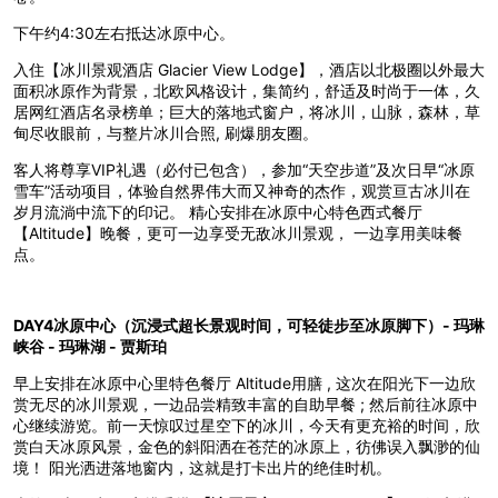
下午约4:30左右抵达冰原中心。
入住【冰川景观酒店 Glacier View Lodge】，酒店以北极圈以外最大
面积冰原作为背景，北欧风格设计，集简约，舒适及时尚于一体，久
居网红酒店名录榜单；巨大的落地式窗户，将冰川，山脉，森林，草
甸尽收眼前，与整片冰川合照, 刷爆朋友圈。
客人将尊享VIP礼遇（必付已包含），参加“天空步道”及次日早“冰原
雪车”活动项目，体验自然界伟大而又神奇的杰作，观赏亘古冰川在
岁月流淌中流下的印记。 精心安排在冰原中心特色西式餐厅
【Altitude】晚餐，更可一边享受无敌冰川景观， 一边享用美味餐
点。
DAY4冰原中心（沉浸式超长景观时间，可轻徒步至冰原脚下）- 玛琳
峡谷 - 玛琳湖 - 贾斯珀
早上安排在冰原中心里特色餐厅 Altitude用膳 , 这次在阳光下一边欣
赏无尽的冰川景观，一边品尝精致丰富的自助早餐 ; 然后前往冰原中
心继续游览。前一天惊叹过星空下的冰川，今天有更充裕的时间，欣
赏白天冰原风景，金色的斜阳洒在苍茫的冰原上，彷佛误入飘渺的仙
境！ 阳光洒进落地窗内，这就是打卡出片的绝佳时机。