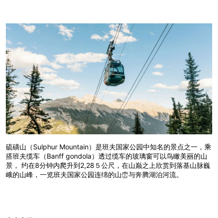
硫磺山（Sulphur Mountain）是班夫国家公园中知名的景点之一，乘
搭班夫缆车（Banff gondola）透过缆车的玻璃窗可以鸟瞰美丽的山
景， 约在8分钟内爬升到2,28５公尺，在山巅之上欣赏到落基山脉巍
峨的山峰，一览班夫国家公园连绵的山峦与奔腾湖泊河流。