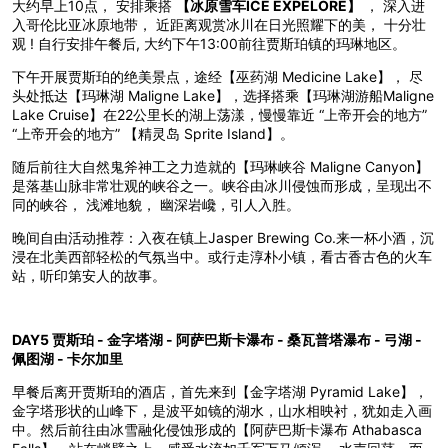
大约早上10点， 安排乘搭
【冰原雪车ICE EXPELORE】
， 深入进
入哥伦比亚冰原地带， 近距离观赏冰川在日光照耀下的美， 十分壮
观 ! 自行安排午餐后, 大约下午13:00前往贾斯珀镇的玛琳地区。
下午开展贾斯珀的绝美景点，途经【巫药湖 Medicine Lake】， 尽
头处抵达【玛琳湖 Maligne Lake】，选择搭乘【玛琳湖游船Maligne
Lake Cruise】在22公里长的湖上荡漾，慢慢靠近 “上帝开会的地方”
“上帝开会的地方” 【精灵岛 Sprite Island】。
随后前往大自然鬼斧神工之力造就的【玛琳峡谷 Maligne Canyon】
是落基山脉非常壮观的峡谷之一。峡谷由冰川侵蚀而形成，呈现出不
同的峡谷， 浅滩地貌， 幽深岩巉，引人入胜。
晚间自由活动推荐：入夜在镇上Jasper Brewing Co.来一杯小酒，沉
浸在北美西部轻松的气氛当中。或行走淳朴小镇，看古香古色的火车
站，听印第安人的故事。
DAY5 贾斯珀 - 金字塔湖 - 阿萨巴斯卡瀑布 - 桑瓦普塔瀑布 - 弓湖 -
佩图湖 - 卡尔加里
早餐后离开贾斯珀的酒店，首先来到【金字塔湖 Pyramid Lake】，
金字塔形状的山峰下，是波平如镜的湖水，山水相映衬，犹如走入画
中。然后前往由冰雪融化侵蚀形成的【阿萨巴斯卡瀑布 Athabasca