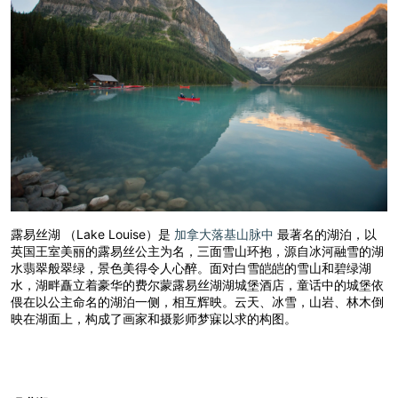
露易丝湖 （Lake Louise）是
加拿大落基山脉中
最著名的湖泊，以
英国王室美丽的露易丝公主为名，三面雪山环抱，源自冰河融雪的湖
水翡翠般翠绿，景色美得令人心醉。面对白雪皑皑的雪山和碧绿湖
水，湖畔矗立着豪华的费尔蒙露易丝湖湖城堡酒店，童话中的城堡依
偎在以公主命名的湖泊一侧，相互辉映。云天、冰雪，山岩、林木倒
映在湖面上，构成了画家和摄影师梦寐以求的构图。