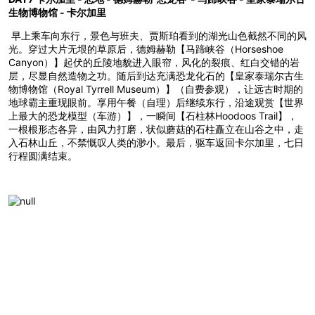
生物博物馆 - 卡尔加里
早上乘车向东行，景色与班夫、贾斯珀看到的湖光山色截然不同的风
光。穿过大片无垠的草原后，德姆赫勒【马蹄峡谷（Horseshoe
Canyon）】起伏的丘陵地貌进入眼帘，风化的裂痕、红白交错的岩
层，尽显自然造物之功。随后到达充满恐龙化石的【皇家泰瑞尔古生
物博物馆（Royal Tyrrell Museum）】（自费参观），让远古时期的
地球霸主重现眼前。享用午餐（自理）后继续东行，沿途观赏【世界
上最大的恐龙模型（车游）】，一瞬间【石柱林Hoodoos Trail】，
一根根形态各异，由风力打磨，状似蘑菇的石柱矗立在山谷之中，走
入石林山丘，不禁慨叹人类的渺小。最后，驱车返回卡尔加里，七日
行程圆满结束。