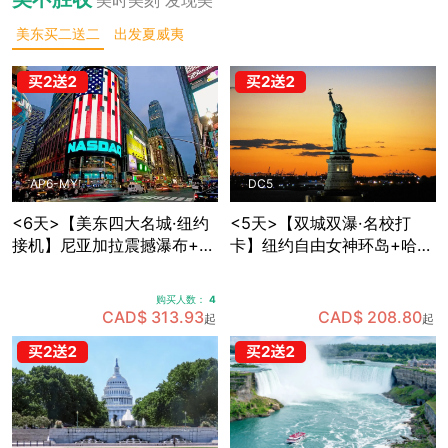
美东买二送二
出发夏威夷
AP6-MY
DC5
<6天>【美东四大名城·纽约
<5天>【双城双瀑·名校打
接机】尼亚加拉震撼瀑布+波
卡】纽约自由女神环岛+哈佛
士顿名校人文：纽约网红地
MIT两大名校深度游，国会山
标+费城独立之源+华盛顿权
庄+白宫+林肯纪念堂经典地
购买人数：
4
力殿堂+沃特金斯峡谷仙境
标三连拍，费城+纽约双城打
CAD$ 313.93
CAD$ 208.80
起
起
(可升级酒店+座位)
卡