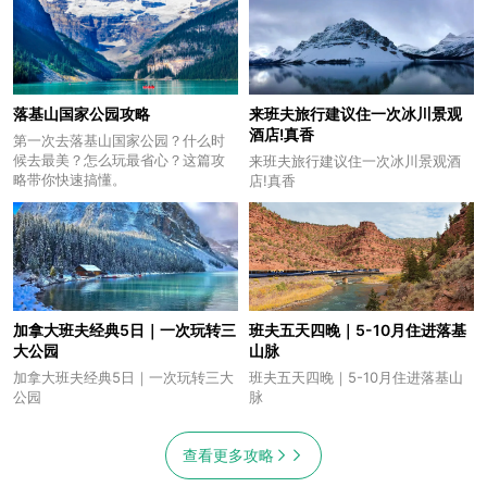
落基山国家公园攻略
来班夫旅行建议住一次冰川景观
酒店!真香
第一次去落基山国家公园？什么时
候去最美？怎么玩最省心？这篇攻
来班夫旅行建议住一次冰川景观酒
略带你快速搞懂。
店!真香
加拿大班夫经典5日｜一次玩转三
班夫五天四晚｜5-10月住进落基
大公园
山脉
加拿大班夫经典5日｜一次玩转三大
班夫五天四晚｜5-10月住进落基山
公园
脉
查看更多攻略