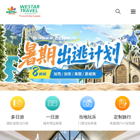
多日游
一日游
当地玩乐
定制旅行
团队游景点行程
城市周边探索
门票活动美食
私家团/1v1定制团