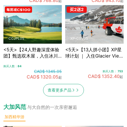
CAD$ 768.80
CAD$ 943.10
起
起
敞篷车观光
光，含卡尔加里接送机
CCJPL05
XP-CGV05
<5天>【24人野趣深度体验
<5天>【13人拼小团】XP星
团】甄选双木屋，入住冰川
球计划 ｜ 入住Glacier View
带腹地+雪山湖畔 ｜沉浸式
Lodge，融入式落基山探索
购买人数：
84
落基山之旅，可选冰川湖
之旅5日游，含卡尔加里接送
CAD$ 1345.05
购买人数：
753
Canoe划船，景观绿道骑
机
CAD$ 1352.40
CAD$ 1320.05
起
起
行，真正慢旅行体验，含卡
尔加里接送机
查看更多产品
大加风范
与大自然的一次亲密邂逅
加西精华游