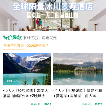
特价爆款
限时优惠，说走就走
经典产品系列
2026夏季新品
CBIJY05
YH01-22
<5天>【经典线路】加拿大
<1天>【明星爆款】露易丝湖
落基山国家公园+2晚班夫镇
+梦莲湖+翡翠湖，两大国家
+1晚贾斯珀+优鹤国家公
公园三大秘境湖泊
购买人数：
17885
购买人数：
12878
园，露易丝湖纯玩跟团游，