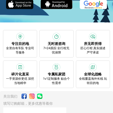
专注目的地
无时差咨询
所见即所得
全资自有车队 专业司
7*24跟踪 全行程无
匠心行程 真实描述
导服务
忧保障
严守承诺
碎片化直采
专属私家团
全球化战略
一手资源价更优 深挖
1v1定制服务 贴合个
全线覆盖海外长线 玩
当地精华
性需求
转目的地
关注我们
填写订购邮箱，更多优惠等着你