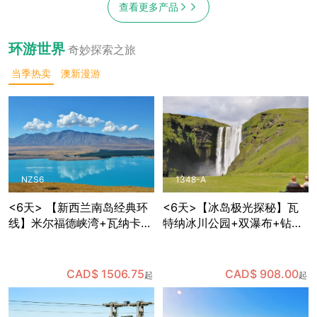
查看更多产品
环游世界
奇妙探索之旅
当季热卖
澳新漫游
NZS6
1348-A
<6天> 【新西兰南岛经典环
<6天>【冰岛极光探秘】瓦
线】米尔福德峡湾+瓦纳卡
特纳冰川公园+双瀑布+钻石
+蒂卡波星空体验+但尼丁古
沙滩+维克小镇+蓝湖+黑沙
城+奥马鲁历史街区，含多种
滩，体验世界十大温泉中心
餐食和部分景点门票，免费
之一的蓝湖温泉，可自费体
CAD$ 1506.75
CAD$ 908.00
起
起
接送机
验蓝冰洞探险，夜晚追寻极
光