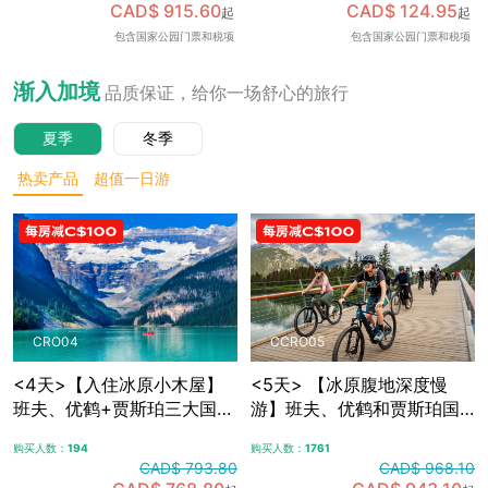
CAD$ 915.60
CAD$ 124.95
起
起
可加订百年费尔蒙班夫温泉
包含国家公园门票和税项
包含国家公园门票和税项
酒店内午餐，升级美食体
验，含免费卡尔加里接送机
渐入加境
品质保证，给你一场舒心的旅行
夏季
冬季
热卖产品
超值一日游
CRO04
CCRO05
<4天>【入住冰原小木屋】
<5天> 【冰原腹地深度慢
班夫、优鹤+贾斯珀三大国家
游】班夫、优鹤和贾斯珀国
公园，冰原大道+哥伦比亚冰
家公园+冰原大道+哥伦比亚
购买人数：
194
购买人数：
1761
原，露易斯湖+梦莲湖+翡翠
冰原，夜宿冰原腹地特色木
CAD$ 793.80
CAD$ 968.10
湖+佩托湖，自选漂流/骑行/
屋，自选漂流/骑行/敞篷车观