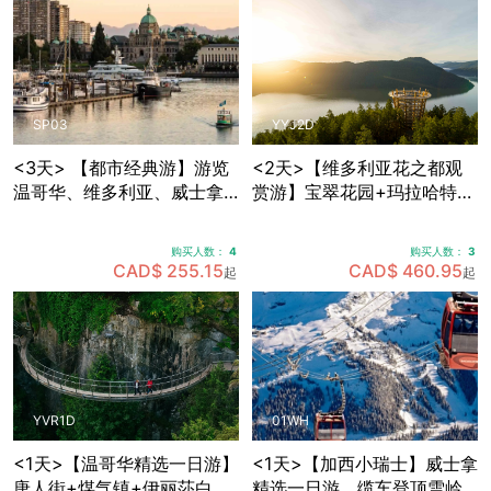
SP03
YYJ2D
<3天> 【都市经典游】游览
<2天>【维多利亚花之都观
温哥华、维多利亚、威士拿
赏游】宝翠花园+玛拉哈特天
各大景点，温哥华接送机
空步道+BC省议会大楼+比根
山公园+壁画之市芝美尼，可
购买人数：
4
购买人数：
3
选帝后酒店住宿
CAD$ 255.15
CAD$ 460.95
起
起
YVR1D
01WH
<1天>【温哥华精选一日游】
<1天>【加西小瑞士】威士拿
唐人街+煤气镇+伊丽莎白女
精选一日游，缆车登顶雪岭