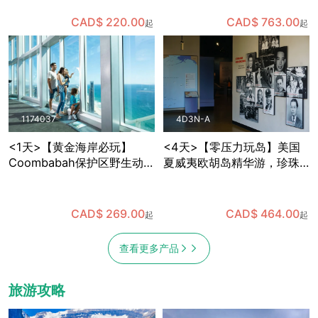
观察企鹅宝宝，趣味多多
语导游+全年出发
CAD$ 220.00
CAD$ 763.00
起
起
1174037
4D3N-A
<1天>【黄金海岸必玩】
<4天>【零压力玩岛】美国
Coombabah保护区野生动物
夏威夷欧胡岛精华游，珍珠
＋春溪国家公园天然桥瀑布
港+东海岸小环岛，含机场中
＋SkyPoint观景台午餐，已
文接送
含保护区与国家公园门票 (布
CAD$ 269.00
CAD$ 464.00
起
起
里斯班出发)
查看更多产品
旅游攻略