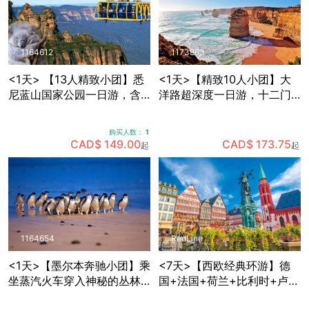
1164612
1173863
<1天> 【13人精致小团】悉
<1天>【精致10人小团】大
尼蓝山国家公园一日游，含
洋路超深度一日游，十二门
缆车套票+动物园门票+早茶
徒岩+洛克阿德峡谷+小红帽
+与考拉拍照+赠送照片一张
灯塔+寻找野生考拉
购买人数：
1
CAD$ 149.00
CAD$ 173.75
起
起
1164654
RedLine
<1天>【墨尔本奔驰小团】乘
<7天>【西欧经典环游】德
坐蒸汽火车穿入神秘的丛林
国+法国+荷兰+比利时+卢森
+Maru野生动物园里近距离
堡，免费拼房+酒店含早+双