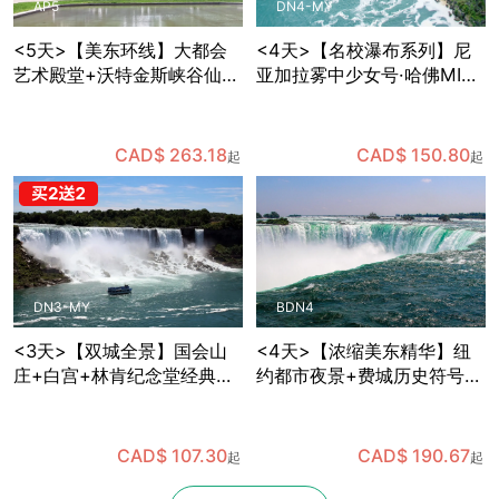
AP5
DN4-MY
<5天>【美东环线】大都会
<4天>【名校瀑布系列】尼
艺术殿堂+沃特金斯峡谷仙境
亚加拉雾中少女号·哈佛MIT
+国会山庄参观+哈佛MIT巡
深度游，华盛顿特区国会山
礼，纽约出发
庄+白宫+林肯纪念堂经典地
标三连拍，费城独立宫与自
CAD$ 263.18
CAD$ 150.80
起
起
由钟打卡，纽约往返
DN3-MY
BDN4
<3天>【双城全景】国会山
<4天>【浓缩美东精华】纽
庄+白宫+林肯纪念堂经典地
约都市夜景+费城历史符号
标三连拍，华盛顿+费城+尼
+华盛顿政治地标+尼亚加拉
亚加拉双瀑/风之洞+热气球
自然奇观，国会山庄+白宫
凌空，纽约往返
+林肯纪念堂经典地标三连
CAD$ 107.30
CAD$ 190.67
起
起
拍，波士顿往返