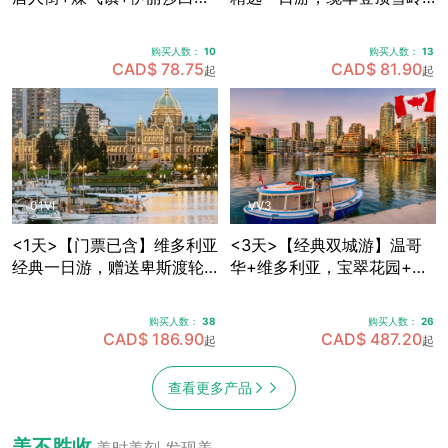
皇公园+加拿大广场+史丹利
群山，畅享欧陆风情度假
公园+Capilano吊桥公园，
村，穿越海天公路·途径马蹄
购买人数：
10
购买人数：
13
可体验飞越加拿大4D模拟飞
湾·伐木镇·神龙瀑布 (天天出
CAD$ 78.75
CAD$ 81.90
起
起
行 (天天出发)
发)
01VI
VV3
<1天>【门票已含】维多利亚
<3天>【经典双城游】温哥
经典一日游，赠送卑斯渡轮
华+维多利亚，宝翠花园+卡
船票+宝翠花园门票，途径唐
皮拉诺吊桥+史丹利公园+女
人街+游览维多利亚内港 (天
王公园全景+内港风情，温哥
购买人数：
38
购买人数：
26
天出发)
华机场免费接送机
CAD$ 186.90
CAD$ 487.20
起
起
查看更多产品
美不胜收
美时美刻 发现美