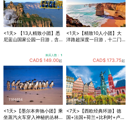
1164612
1173863
<1天> 【13人精致小团】悉
<1天>【精致10人小团】大
尼蓝山国家公园一日游，含
洋路超深度一日游，十二门
缆车套票+动物园门票+早茶
徒岩+洛克阿德峡谷+小红帽
+与考拉拍照+赠送照片一张
灯塔+寻找野生考拉
购买人数：
1
CAD$ 149.00
CAD$ 173.75
起
起
1164654
RedLine
<1天>【墨尔本奔驰小团】乘
<7天>【西欧经典环游】德
坐蒸汽火车穿入神秘的丛林
国+法国+荷兰+比利时+卢森
+Maru野生动物园里近距离
堡，免费拼房+酒店含早+双