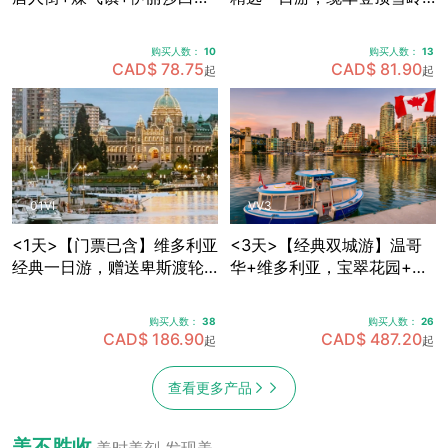
皇公园+加拿大广场+史丹利
群山，畅享欧陆风情度假
公园+Capilano吊桥公园，
村，穿越海天公路·途径马蹄
购买人数：
10
购买人数：
13
可体验飞越加拿大4D模拟飞
湾·伐木镇·神龙瀑布 (天天出
CAD$ 78.75
CAD$ 81.90
起
起
行 (天天出发)
发)
01VI
VV3
<1天>【门票已含】维多利亚
<3天>【经典双城游】温哥
经典一日游，赠送卑斯渡轮
华+维多利亚，宝翠花园+卡
船票+宝翠花园门票，途径唐
皮拉诺吊桥+史丹利公园+女
人街+游览维多利亚内港 (天
王公园全景+内港风情，温哥
购买人数：
38
购买人数：
26
天出发)
华机场免费接送机
CAD$ 186.90
CAD$ 487.20
起
起
查看更多产品
美不胜收
美时美刻 发现美