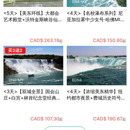
AP5
DN4-MY
<5天>【美东环线】大都会
<4天>【名校瀑布系列】尼
艺术殿堂+沃特金斯峡谷仙境
亚加拉雾中少女号·哈佛MIT
+国会山庄参观+哈佛MIT巡
深度游，华盛顿特区国会山
礼，纽约出发
庄+白宫+林肯纪念堂经典地
标三连拍，费城独立宫与自
CAD$ 263.18
CAD$ 150.80
起
起
由钟打卡，纽约往返
DN3-MY
BDN4
<3天>【双城全景】国会山
<4天>【浓缩美东精华】纽
庄+白宫+林肯纪念堂经典地
约都市夜景+费城历史符号
标三连拍，华盛顿+费城+尼
+华盛顿政治地标+尼亚加拉
亚加拉双瀑/风之洞+热气球
自然奇观，国会山庄+白宫
凌空，纽约往返
+林肯纪念堂经典地标三连
CAD$ 107.30
CAD$ 190.67
起
起
拍，波士顿往返