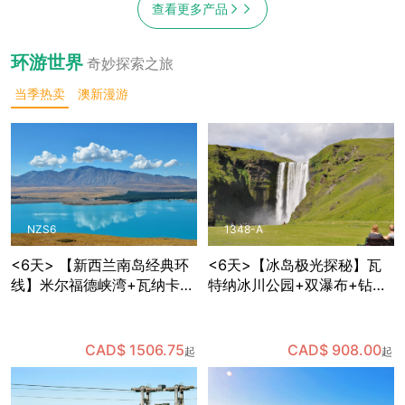
查看更多产品
环游世界
奇妙探索之旅
当季热卖
澳新漫游
NZS6
1348-A
<6天> 【新西兰南岛经典环
<6天>【冰岛极光探秘】瓦
线】米尔福德峡湾+瓦纳卡
特纳冰川公园+双瀑布+钻石
+蒂卡波星空体验+但尼丁古
沙滩+维克小镇+蓝湖+黑沙
城+奥马鲁历史街区，含多种
滩，体验世界十大温泉中心
餐食和部分景点门票，免费
之一的蓝湖温泉，可自费体
CAD$ 1506.75
CAD$ 908.00
起
起
接送机
验蓝冰洞探险，夜晚追寻极
光