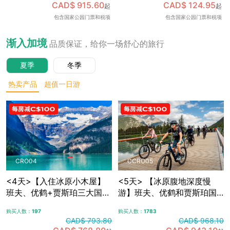
CAD$ 915.60
CAD$ 124.95
起
起
可加订百年费尔蒙班夫温泉
包含国家公园门票和税项
包含国家公园门票和税项
酒店内午餐，升级美食体
验，含免费卡尔加里接送机
渐入加境
品质保证，给你一场舒心的旅行
夏季
冬季
热卖产品
超值一日游
CRO04
CCRO05
<4天>【入住冰原小木屋】
<5天> 【冰原腹地深度慢
班夫、优鹤+贾斯珀三大国家
游】班夫、优鹤和贾斯珀国
公园，冰原大道+哥伦比亚冰
家公园+冰原大道+哥伦比亚
购买人数：
197
购买人数：
1783
原，露易斯湖+梦莲湖+翡翠
冰原，夜宿冰原腹地特色木
CAD$ 793.80
CAD$ 968.10
湖+佩托湖，自选漂流/骑行/
屋，自选漂流/骑行/敞篷车观