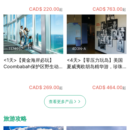
观察企鹅宝宝，趣味多多
语导游+全年出发
CAD$ 220.00
CAD$ 763.00
起
起
1174037
4D3N-A
<1天>【黄金海岸必玩】
<4天>【零压力玩岛】美国
Coombabah保护区野生动物
夏威夷欧胡岛精华游，珍珠
＋春溪国家公园天然桥瀑布
港+东海岸小环岛，含机场中
＋SkyPoint观景台午餐，已
文接送
含保护区与国家公园门票 (布
CAD$ 269.00
CAD$ 464.00
起
起
里斯班出发)
查看更多产品
旅游攻略