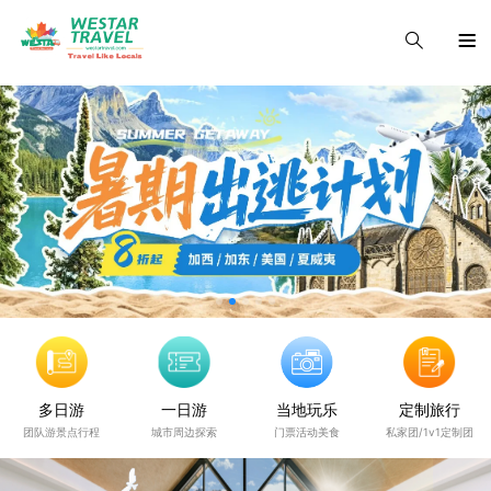
多日游
一日游
当地玩乐
定制旅行
团队游景点行程
城市周边探索
门票活动美食
私家团/1v1定制团