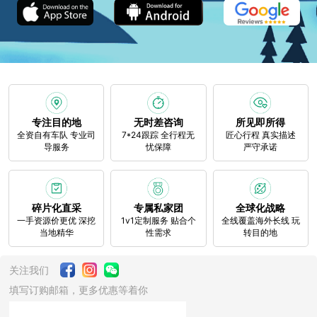
专注目的地
无时差咨询
所见即所得
全资自有车队 专业司
7*24跟踪 全行程无
匠心行程 真实描述
导服务
忧保障
严守承诺
碎片化直采
专属私家团
全球化战略
一手资源价更优 深挖
1v1定制服务 贴合个
全线覆盖海外长线 玩
当地精华
性需求
转目的地
关注我们
填写订购邮箱，更多优惠等着你