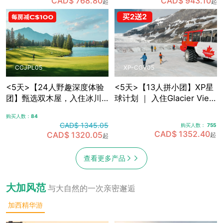
CAD$ 768.80
CAD$ 943.10
起
起
敞篷车观光
光，含卡尔加里接送机
CCJPL05
XP-CGV05
<5天>【24人野趣深度体验
<5天>【13人拼小团】XP星
团】甄选双木屋，入住冰川
球计划 ｜ 入住Glacier View
带腹地+雪山湖畔 ｜沉浸式
Lodge，融入式落基山探索
购买人数：
84
落基山之旅，可选冰川湖
之旅5日游，含卡尔加里接送
CAD$ 1345.05
购买人数：
755
Canoe划船，景观绿道骑
机
CAD$ 1352.40
CAD$ 1320.05
起
起
行，真正慢旅行体验，含卡
尔加里接送机
查看更多产品
大加风范
与大自然的一次亲密邂逅
加西精华游