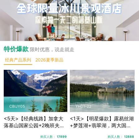
特价爆款
限时优惠，说走就走
经典产品系列
2026夏季新品
CBIJY05
YH01-22
<5天>【经典线路】加拿大
<1天>【明星爆款】露易丝湖
落基山国家公园+2晚班夫镇
+梦莲湖+翡翠湖，两大国家
+1晚贾斯珀+优鹤国家公
公园三大秘境湖泊
购买人数：
17899
购买人数：
12888
园，露易丝湖纯玩跟团游，