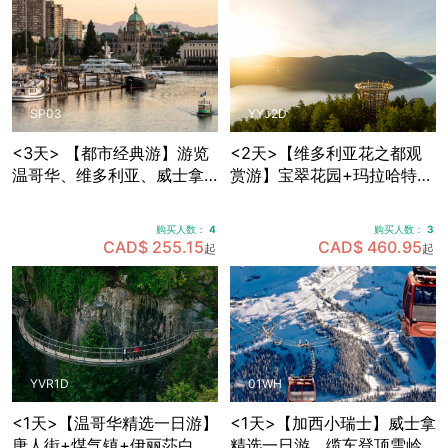
SP03
YYJ2D
<3天> 【都市经典游】游览
<2天>【维多利亚花之都观
温哥华、维多利亚、威士拿
赏游】宝翠花园+玛拉哈特天
各大景点，温哥华接送机
空步道+BC省议会大楼+比根
山公园+壁画之市芝美尼，可
购买人数：
4
购买人数：
3
选帝后酒店住宿
CAD$ 255.15
CAD$ 460.95
起
起
YVR1D
01WH
<1天>【温哥华精选一日游】
<1天>【加西小瑞士】威士拿
唐人街+煤气镇+伊丽莎白女
精选一日游，缆车登顶雪岭