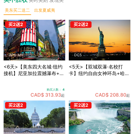
美东买二送二
出发夏威夷
AP6-MY
DC5
<6天>【美东四大名城·纽约
<5天>【双城双瀑·名校打
接机】尼亚加拉震撼瀑布+波
卡】纽约自由女神环岛+哈佛
士顿名校人文：纽约网红地
MIT两大名校深度游，国会山
标+费城独立之源+华盛顿权
庄+白宫+林肯纪念堂经典地
购买人数：
4
力殿堂+沃特金斯峡谷仙境
标三连拍，费城+纽约双城打
CAD$ 313.93
CAD$ 208.80
起
起
(可升级酒店+座位)
卡