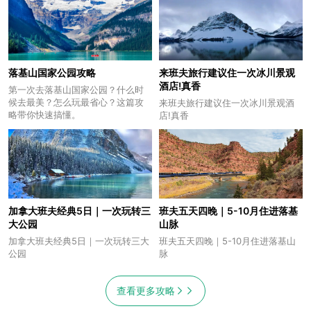
落基山国家公园攻略
来班夫旅行建议住一次冰川景观
酒店!真香
第一次去落基山国家公园？什么时
候去最美？怎么玩最省心？这篇攻
来班夫旅行建议住一次冰川景观酒
略带你快速搞懂。
店!真香
加拿大班夫经典5日｜一次玩转三
班夫五天四晚｜5-10月住进落基
大公园
山脉
加拿大班夫经典5日｜一次玩转三大
班夫五天四晚｜5-10月住进落基山
公园
脉
查看更多攻略