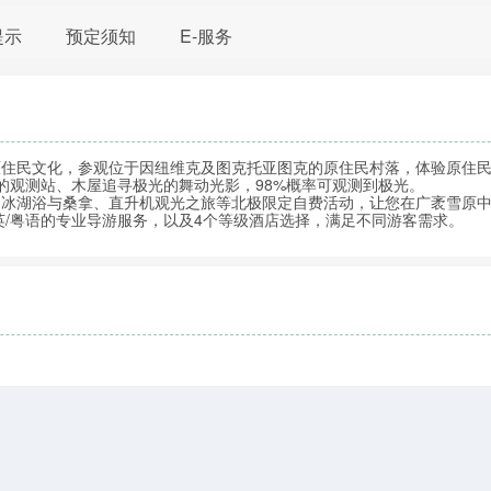
提示
预定须知
E-服务
原住民文化，参观位于因纽维克及图克托亚图克的原住民村落，体验原住
的观测站、木屋追寻极光的舞动光影，98%概率可观测到极光。
、冰湖浴与桑拿、直升机观光之旅等北极限定自费活动，让您在广袤雪原
英/粤语的专业导游服务，以及4个等级酒店选择，满足不同游客需求。