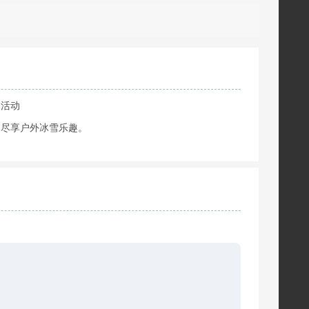
民活动
中尽享户外冰雪乐趣。