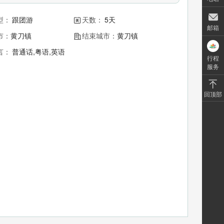
型：
跟团游
天数：
5天
邮箱
市：
黄刀镇
结束城市：
黄刀镇
言：
普通话,粤语,英语
行程
服务
回顶部