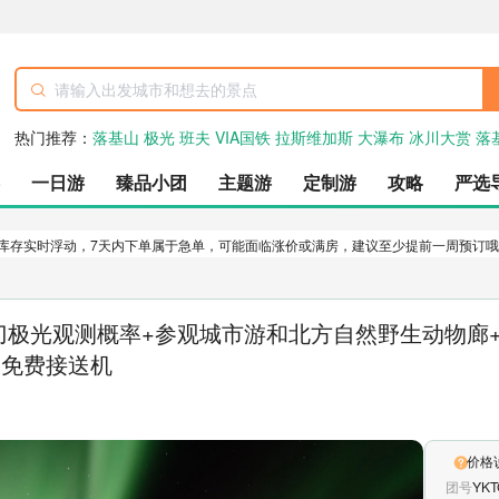
热门推荐：
落基山
极光
班夫
VIA国铁
拉斯维加斯
大瀑布
冰川大赏
落
一日游
臻品小团
主题游
定制游
攻略
严选
源库存实时浮动，7天内下单属于急单，可能面临涨价或满房，建议至少提前一周预订
黄刀极光观测概率+参观城市游和北方自然野生动物
场免费接送机
价格
团号
YKT