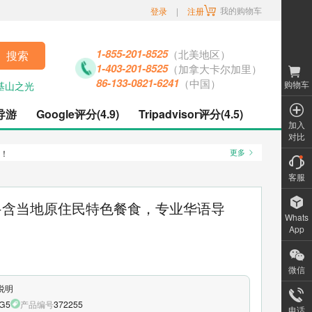
我的购物车
登录
|
注册
1-855-201-8525
（北美地区）
搜索
1-403-201-8525
（加拿大卡尔加里）
86-133-0821-6241
（中国）
购物车
基山之光
导游
Google评分(4.9)
Tripadvisor评分(4.5)
加入
对比
哦！
更多
客服
廊+含当地原住民特色餐食，专业华语导
Whats
App
微信
说明
G5
产品编号
372255
电话