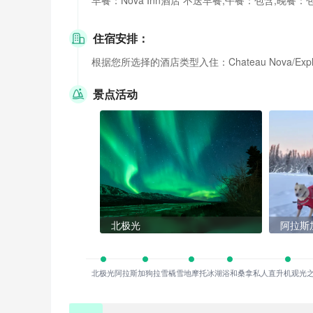
早餐：Nova Inn酒店 不送早餐;午餐：包含;晚餐：
住宿安排：
根据您所选择的酒店类型入住：Chateau Nova/Explorer/Qua
景点活动
北极光
阿拉斯
北极光
阿拉斯加狗拉雪橇
雪地摩托
冰湖浴和桑拿
私人直升机观光