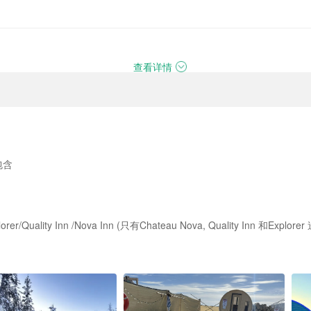
查看详情
包含
lity Inn /Nova Inn (只有Chateau Nova, Quality Inn 和Explore