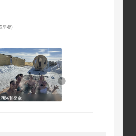
r 送早餐)
冰湖浴和桑拿
私人直升机观光之旅