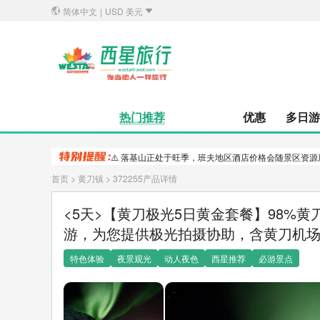
简体中文
|
USD 美元
热门推荐
优惠
多日游
⚠️ 落基山正处于旺季，班夫地区酒店价格会随景区资
首页
> 黄刀镇 > 372255产品详情
<5天>【黄刀极光5日黄金套餐】98%
游，为您提供极光拍摄协助，含黄刀机
特色体验
夜景观光
动人夜色
西星推荐
必游景点