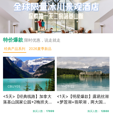
特价爆款
限时优惠，说走就走
经典产品系列
2026夏季新品
CBIJY05
YH01-22
<5天>【经典线路】加拿大
<1天>【明星爆款】露易丝湖
落基山国家公园+2晚班夫镇
+梦莲湖+翡翠湖，两大国家
+1晚贾斯珀+优鹤国家公
公园三大秘境湖泊
购买人数：
17899
购买人数：
12888
园，露易丝湖纯玩跟团游，