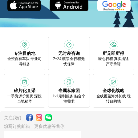
专注目的地
无时差咨询
所见即所得
全资自有车队 专业司
7*24跟踪 全行程无
匠心行程 真实描述
导服务
忧保障
严守承诺
碎片化直采
专属私家团
全球化战略
一手资源价更优 深挖
1v1定制服务 贴合个
全线覆盖海外长线 玩
当地精华
性需求
转目的地
关注我们
填写订购邮箱，更多优惠等着你