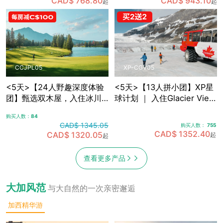
CAD$ 768.80
CAD$ 943.10
起
起
敞篷车观光
光，含卡尔加里接送机
CCJPL05
XP-CGV05
<5天>【24人野趣深度体验
<5天>【13人拼小团】XP星
团】甄选双木屋，入住冰川
球计划 ｜ 入住Glacier View
带腹地+雪山湖畔 ｜沉浸式
Lodge，融入式落基山探索
购买人数：
84
落基山之旅，可选冰川湖
之旅5日游，含卡尔加里接送
CAD$ 1345.05
购买人数：
755
Canoe划船，景观绿道骑
机
CAD$ 1352.40
CAD$ 1320.05
起
起
行，真正慢旅行体验，含卡
尔加里接送机
查看更多产品
大加风范
与大自然的一次亲密邂逅
加西精华游