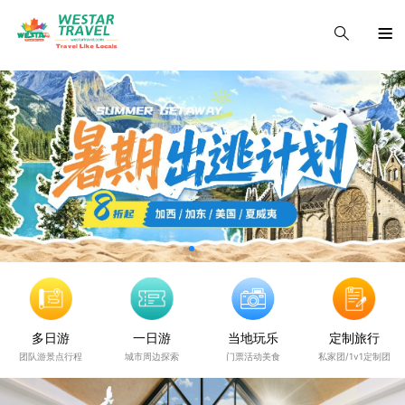
多日游
一日游
当地玩乐
定制旅行
团队游景点行程
城市周边探索
门票活动美食
私家团/1v1定制团