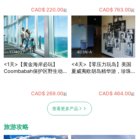
观察企鹅宝宝，趣味多多
语导游+全年出发
CAD$ 220.00
CAD$ 763.00
起
起
1174037
4D3N-A
<1天>【黄金海岸必玩】
<4天>【零压力玩岛】美国
Coombabah保护区野生动物
夏威夷欧胡岛精华游，珍珠
＋春溪国家公园天然桥瀑布
港+东海岸小环岛，含机场中
＋SkyPoint观景台午餐，已
文接送
含保护区与国家公园门票 (布
CAD$ 269.00
CAD$ 464.00
起
起
里斯班出发)
查看更多产品
旅游攻略