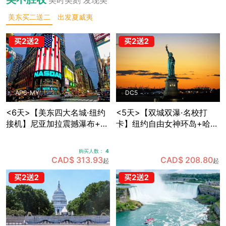
美东买二送二
出发夏威夷
AP6-MY
DC5
<6天>【美东四大名城·纽约
<5天>【双城双瀑·名校打
接机】尼亚加拉震撼瀑布+波
卡】纽约自由女神环岛+哈佛
士顿名校人文：纽约网红地
MIT两大名校深度游，国会山
标+费城独立之源+华盛顿权
庄+白宫+林肯纪念堂经典地
购买人数：
4
力殿堂+沃特金斯峡谷仙境
标三连拍，费城+纽约双城打
CAD$ 313.93
CAD$ 208.80
起
起
(可升级酒店+座位)
卡