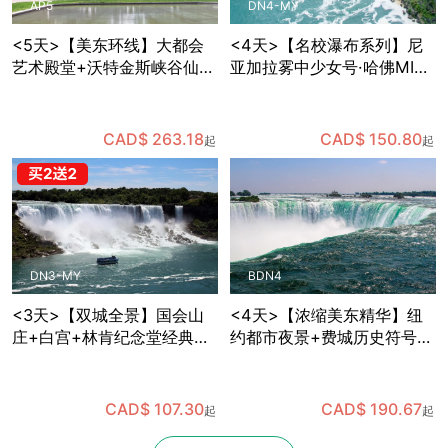
AP5
DN4-MY
<5天>【美东环线】大都会
<4天>【名校瀑布系列】尼
艺术殿堂+沃特金斯峡谷仙境
亚加拉雾中少女号·哈佛MIT
+国会山庄参观+哈佛MIT巡
深度游，华盛顿特区国会山
礼，纽约出发
庄+白宫+林肯纪念堂经典地
标三连拍，费城独立宫与自
CAD$ 263.18
CAD$ 150.80
起
起
由钟打卡，纽约往返
DN3-MY
BDN4
<3天>【双城全景】国会山
<4天>【浓缩美东精华】纽
庄+白宫+林肯纪念堂经典地
约都市夜景+费城历史符号
标三连拍，华盛顿+费城+尼
+华盛顿政治地标+尼亚加拉
亚加拉双瀑/风之洞+热气球
自然奇观，国会山庄+白宫
凌空，纽约往返
+林肯纪念堂经典地标三连
CAD$ 107.30
CAD$ 190.67
起
起
拍，波士顿往返