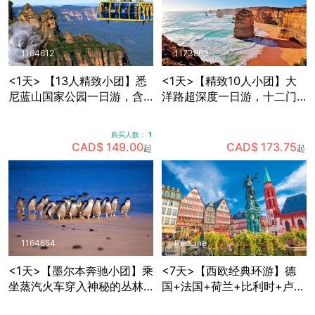
1164612
1173863
<1天> 【13人精致小团】悉
<1天>【精致10人小团】大
尼蓝山国家公园一日游，含
洋路超深度一日游，十二门
缆车套票+动物园门票+早茶
徒岩+洛克阿德峡谷+小红帽
+与考拉拍照+赠送照片一张
灯塔+寻找野生考拉
购买人数：
1
CAD$ 149.00
CAD$ 173.75
起
起
1164654
RedLine
<1天>【墨尔本奔驰小团】乘
<7天>【西欧经典环游】德
坐蒸汽火车穿入神秘的丛林
国+法国+荷兰+比利时+卢森
+Maru野生动物园里近距离
堡，免费拼房+酒店含早+双