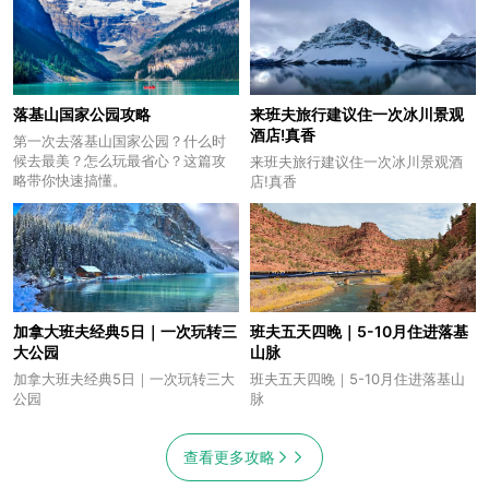
落基山国家公园攻略
来班夫旅行建议住一次冰川景观
酒店!真香
第一次去落基山国家公园？什么时
候去最美？怎么玩最省心？这篇攻
来班夫旅行建议住一次冰川景观酒
略带你快速搞懂。
店!真香
加拿大班夫经典5日｜一次玩转三
班夫五天四晚｜5-10月住进落基
大公园
山脉
加拿大班夫经典5日｜一次玩转三大
班夫五天四晚｜5-10月住进落基山
公园
脉
查看更多攻略