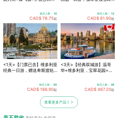
皇公园+加拿大广场+史丹利
群山，畅享欧陆风情度假
公园+Capilano吊桥公园，
村，穿越海天公路·途径马蹄
购买人数：
10
购买人数：
13
可体验飞越加拿大4D模拟飞
湾·伐木镇·神龙瀑布 (天天出
CAD$ 78.75
CAD$ 81.90
起
起
行 (天天出发)
发)
01VI
VV3
<1天>【门票已含】维多利亚
<3天>【经典双城游】温哥
经典一日游，赠送卑斯渡轮
华+维多利亚，宝翠花园+卡
船票+宝翠花园门票，途径唐
皮拉诺吊桥+史丹利公园+女
人街+游览维多利亚内港 (天
王公园全景+内港风情，温哥
购买人数：
38
购买人数：
26
天出发)
华机场免费接送机
CAD$ 186.90
CAD$ 487.20
起
起
查看更多产品
美不胜收
美时美刻 发现美