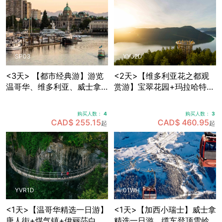
SP03
YYJ2D
<3天> 【都市经典游】游览
<2天>【维多利亚花之都观
温哥华、维多利亚、威士拿
赏游】宝翠花园+玛拉哈特天
各大景点，温哥华接送机
空步道+BC省议会大楼+比根
山公园+壁画之市芝美尼，可
购买人数：
4
购买人数：
3
选帝后酒店住宿
CAD$ 255.15
CAD$ 460.95
起
起
YVR1D
01WH
<1天>【温哥华精选一日游】
<1天>【加西小瑞士】威士拿
唐人街+煤气镇+伊丽莎白女
精选一日游，缆车登顶雪岭