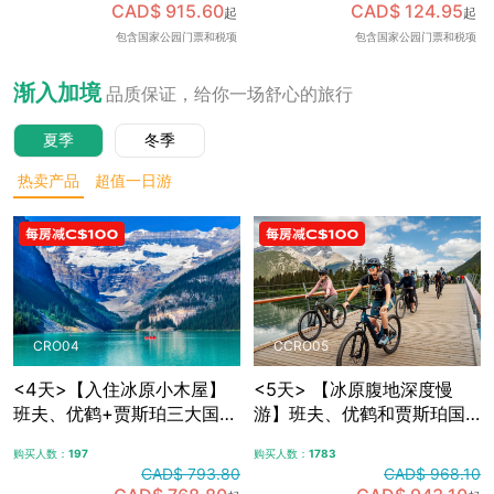
CAD$ 915.60
CAD$ 124.95
起
起
可加订百年费尔蒙班夫温泉
包含国家公园门票和税项
包含国家公园门票和税项
酒店内午餐，升级美食体
验，含免费卡尔加里接送机
渐入加境
品质保证，给你一场舒心的旅行
夏季
冬季
热卖产品
超值一日游
CRO04
CCRO05
<4天>【入住冰原小木屋】
<5天> 【冰原腹地深度慢
班夫、优鹤+贾斯珀三大国家
游】班夫、优鹤和贾斯珀国
公园，冰原大道+哥伦比亚冰
家公园+冰原大道+哥伦比亚
购买人数：
197
购买人数：
1783
原，露易斯湖+梦莲湖+翡翠
冰原，夜宿冰原腹地特色木
CAD$ 793.80
CAD$ 968.10
湖+佩托湖，自选漂流/骑行/
屋，自选漂流/骑行/敞篷车观