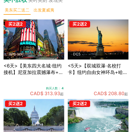
美东买二送二
出发夏威夷
AP6-MY
DC5
<6天>【美东四大名城·纽约
<5天>【双城双瀑·名校打
接机】尼亚加拉震撼瀑布+波
卡】纽约自由女神环岛+哈佛
士顿名校人文：纽约网红地
MIT两大名校深度游，国会山
标+费城独立之源+华盛顿权
庄+白宫+林肯纪念堂经典地
购买人数：
4
力殿堂+沃特金斯峡谷仙境
标三连拍，费城+纽约双城打
CAD$ 313.93
CAD$ 208.80
起
起
(可升级酒店+座位)
卡