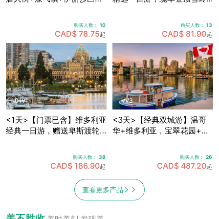
皇公园+加拿大广场+史丹利
群山，畅享欧陆风情度假
公园+Capilano吊桥公园，
村，穿越海天公路·途径马蹄
购买人数：
10
购买人数：
13
可体验飞越加拿大4D模拟飞
湾·伐木镇·神龙瀑布 (天天出
CAD$ 78.75
CAD$ 81.90
起
起
行 (天天出发)
发)
01VI
VV3
<1天>【门票已含】维多利亚
<3天>【经典双城游】温哥
经典一日游，赠送卑斯渡轮
华+维多利亚，宝翠花园+卡
船票+宝翠花园门票，途径唐
皮拉诺吊桥+史丹利公园+女
人街+游览维多利亚内港 (天
王公园全景+内港风情，温哥
购买人数：
38
购买人数：
26
天出发)
华机场免费接送机
CAD$ 186.90
CAD$ 487.20
起
起
查看更多产品
美不胜收
美时美刻 发现美