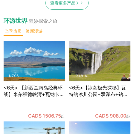
查看更多产品
环游世界
奇妙探索之旅
当季热卖
澳新漫游
NZS6
1348-A
<6天> 【新西兰南岛经典环
<6天>【冰岛极光探秘】瓦
线】米尔福德峡湾+瓦纳卡
特纳冰川公园+双瀑布+钻石
+蒂卡波星空体验+但尼丁古
沙滩+维克小镇+蓝湖+黑沙
城+奥马鲁历史街区，含多种
滩，体验世界十大温泉中心
餐食和部分景点门票，免费
之一的蓝湖温泉，可自费体
CAD$ 1506.75
CAD$ 908.00
起
起
接送机
验蓝冰洞探险，夜晚追寻极
光