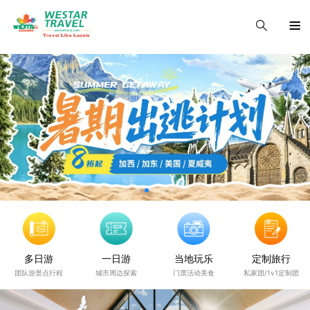
多日游
一日游
当地玩乐
定制旅行
团队游景点行程
城市周边探索
门票活动美食
私家团/1v1定制团