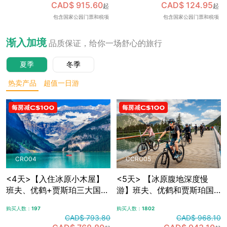
CAD$ 915.60
CAD$ 124.95
起
起
可加订百年费尔蒙班夫温泉
包含国家公园门票和税项
包含国家公园门票和税项
酒店内午餐，升级美食体
验，含免费卡尔加里接送机
渐入加境
品质保证，给你一场舒心的旅行
夏季
冬季
热卖产品
超值一日游
CRO04
CCRO05
<4天>【入住冰原小木屋】
<5天> 【冰原腹地深度慢
班夫、优鹤+贾斯珀三大国家
游】班夫、优鹤和贾斯珀国
公园，冰原大道+哥伦比亚冰
家公园+冰原大道+哥伦比亚
购买人数：
197
购买人数：
1802
原，露易斯湖+梦莲湖+翡翠
冰原，夜宿冰原腹地特色木
CAD$ 793.80
CAD$ 968.10
湖+佩托湖，自选漂流/骑行/
屋，自选漂流/骑行/敞篷车观