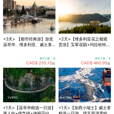
SP03
YYJ2D
<3天> 【都市经典游】游览
<2天>【维多利亚花之都观
温哥华、维多利亚、威士拿
赏游】宝翠花园+玛拉哈特天
各大景点，温哥华接送机
空步道+BC省议会大楼+比根
山公园+壁画之市芝美尼，可
购买人数：
4
购买人数：
3
选帝后酒店住宿
CAD$ 255.15
CAD$ 460.95
起
起
YVR1D
01WH
<1天>【温哥华精选一日游】
<1天>【加西小瑞士】威士拿
唐人街+煤气镇+伊丽莎白女
精选一日游，缆车登顶雪岭