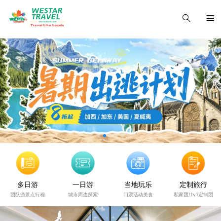
多日游
一日游
当地玩乐
定制旅行
团队游景点行程
城市周边探索
门票活动美食
私家团/1v1定制团