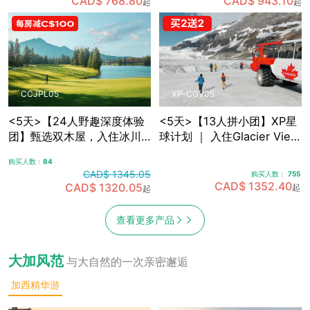
CAD$ 768.80
CAD$ 943.10
起
起
敞篷车观光
光，含卡尔加里接送机
CCJPL05
XP-CGV05
<5天>【24人野趣深度体验
<5天>【13人拼小团】XP星
团】甄选双木屋，入住冰川
球计划 ｜ 入住Glacier View
带腹地+雪山湖畔 ｜沉浸式
Lodge，融入式落基山探索
购买人数：
84
落基山之旅，可选冰川湖
之旅5日游，含卡尔加里接送
CAD$ 1345.05
购买人数：
755
Canoe划船，景观绿道骑
机
CAD$ 1352.40
CAD$ 1320.05
起
起
行，真正慢旅行体验，含卡
尔加里接送机
查看更多产品
大加风范
与大自然的一次亲密邂逅
加西精华游