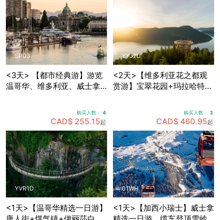
SP03
YYJ2D
<3天> 【都市经典游】游览
<2天>【维多利亚花之都观
温哥华、维多利亚、威士拿
赏游】宝翠花园+玛拉哈特天
各大景点，温哥华接送机
空步道+BC省议会大楼+比根
山公园+壁画之市芝美尼，可
购买人数：
4
购买人数：
3
选帝后酒店住宿
CAD$ 255.15
CAD$ 460.95
起
起
YVR1D
01WH
<1天>【温哥华精选一日游】
<1天>【加西小瑞士】威士拿
唐人街+煤气镇+伊丽莎白女
精选一日游，缆车登顶雪岭