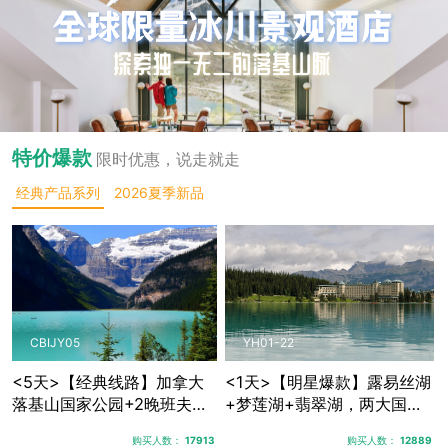
特价爆款
限时优惠，说走就走
经典产品系列
2026夏季新品
CBIJY05
YH01-22
<5天>【经典线路】加拿大
<1天>【明星爆款】露易丝湖
落基山国家公园+2晚班夫镇
+梦莲湖+翡翠湖，两大国家
+1晚贾斯珀+优鹤国家公
公园三大秘境湖泊
购买人数：
17913
购买人数：
12889
园，露易丝湖纯玩跟团游，