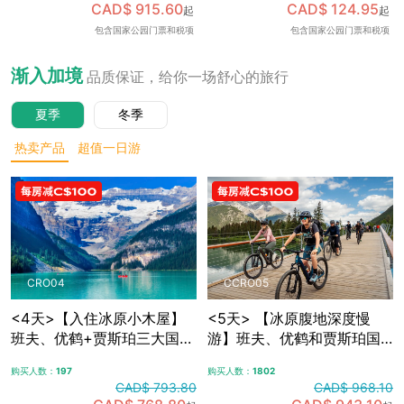
CAD$ 915.60
CAD$ 124.95
起
起
可加订百年费尔蒙班夫温泉
包含国家公园门票和税项
包含国家公园门票和税项
酒店内午餐，升级美食体
验，含免费卡尔加里接送机
渐入加境
品质保证，给你一场舒心的旅行
夏季
冬季
热卖产品
超值一日游
CRO04
CCRO05
<4天>【入住冰原小木屋】
<5天> 【冰原腹地深度慢
班夫、优鹤+贾斯珀三大国家
游】班夫、优鹤和贾斯珀国
公园，冰原大道+哥伦比亚冰
家公园+冰原大道+哥伦比亚
购买人数：
197
购买人数：
1802
原，露易斯湖+梦莲湖+翡翠
冰原，夜宿冰原腹地特色木
CAD$ 793.80
CAD$ 968.10
湖+佩托湖，自选漂流/骑行/
屋，自选漂流/骑行/敞篷车观