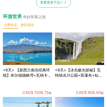
查看更多产品
环游世界
奇妙探索之旅
当季热卖
澳新漫游
NZS6
1348-A
<6天> 【新西兰南岛经典环
<6天>【冰岛极光探秘】瓦
线】米尔福德峡湾+瓦纳卡
特纳冰川公园+双瀑布+钻石
+蒂卡波星空体验+但尼丁古
沙滩+维克小镇+蓝湖+黑沙
城+奥马鲁历史街区，含多种
滩，体验世界十大温泉中心
餐食和部分景点门票，免费
之一的蓝湖温泉，可自费体
CAD$ 1506.75
CAD$ 908.00
起
起
接送机
验蓝冰洞探险，夜晚追寻极
光