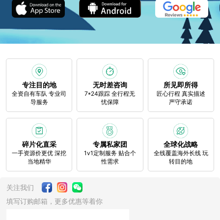
专注目的地
无时差咨询
所见即所得
全资自有车队 专业司
7*24跟踪 全行程无
匠心行程 真实描述
导服务
忧保障
严守承诺
碎片化直采
专属私家团
全球化战略
一手资源价更优 深挖
1v1定制服务 贴合个
全线覆盖海外长线 玩
当地精华
性需求
转目的地
关注我们
填写订购邮箱，更多优惠等着你