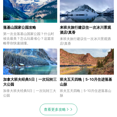
落基山国家公园攻略
来班夫旅行建议住一次冰川景观
酒店!真香
第一次去落基山国家公园？什么时
候去最美？怎么玩最省心？这篇攻
来班夫旅行建议住一次冰川景观酒
略带你快速搞懂。
店!真香
加拿大班夫经典5日｜一次玩转三
班夫五天四晚｜5-10月住进落基
大公园
山脉
加拿大班夫经典5日｜一次玩转三大
班夫五天四晚｜5-10月住进落基山
公园
脉
查看更多攻略