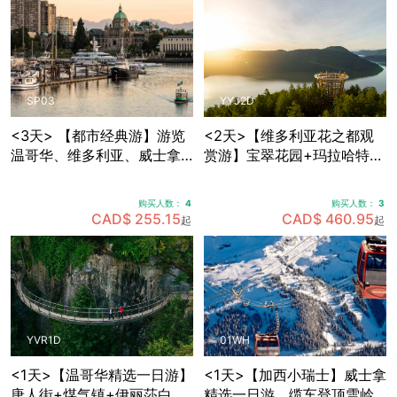
SP03
YYJ2D
<3天> 【都市经典游】游览
<2天>【维多利亚花之都观
温哥华、维多利亚、威士拿
赏游】宝翠花园+玛拉哈特天
各大景点，温哥华接送机
空步道+BC省议会大楼+比根
山公园+壁画之市芝美尼，可
购买人数：
4
购买人数：
3
选帝后酒店住宿
CAD$ 255.15
CAD$ 460.95
起
起
YVR1D
01WH
<1天>【温哥华精选一日游】
<1天>【加西小瑞士】威士拿
唐人街+煤气镇+伊丽莎白女
精选一日游，缆车登顶雪岭