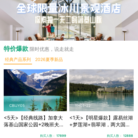
特价爆款
限时优惠，说走就走
经典产品系列
2026夏季新品
CBIJY05
YH01-22
<5天>【经典线路】加拿大
<1天>【明星爆款】露易丝湖
落基山国家公园+2晚班夫镇
+梦莲湖+翡翠湖，两大国家
+1晚贾斯珀+优鹤国家公
公园三大秘境湖泊
购买人数：
17899
购买人数：
12888
园，露易丝湖纯玩跟团游，