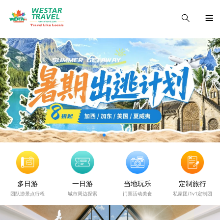
多日游
一日游
当地玩乐
定制旅行
团队游景点行程
城市周边探索
门票活动美食
私家团/1v1定制团