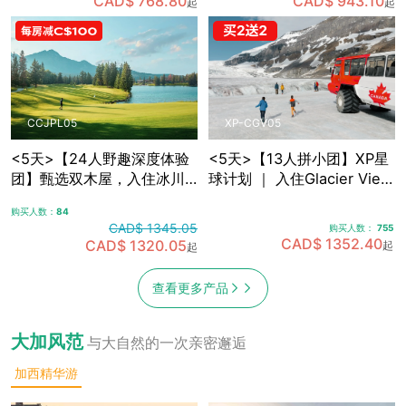
CAD$ 768.80
CAD$ 943.10
起
起
敞篷车观光
光，含卡尔加里接送机
CCJPL05
XP-CGV05
<5天>【24人野趣深度体验
<5天>【13人拼小团】XP星
团】甄选双木屋，入住冰川
球计划 ｜ 入住Glacier View
带腹地+雪山湖畔 ｜沉浸式
Lodge，融入式落基山探索
购买人数：
84
落基山之旅，可选冰川湖
之旅5日游，含卡尔加里接送
CAD$ 1345.05
购买人数：
755
Canoe划船，景观绿道骑
机
CAD$ 1352.40
CAD$ 1320.05
起
起
行，真正慢旅行体验，含卡
尔加里接送机
查看更多产品
大加风范
与大自然的一次亲密邂逅
加西精华游