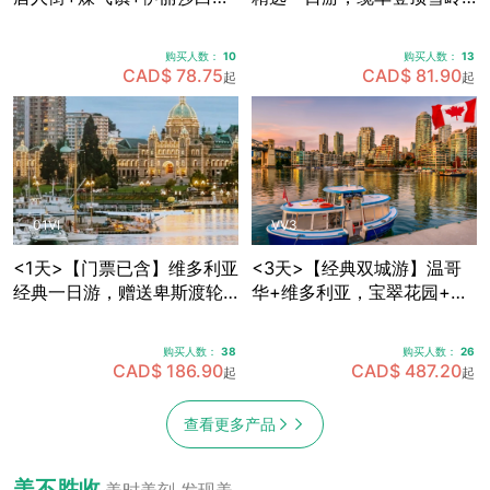
皇公园+加拿大广场+史丹利
群山，畅享欧陆风情度假
公园+Capilano吊桥公园，
村，穿越海天公路·途径马蹄
购买人数：
10
购买人数：
13
可体验飞越加拿大4D模拟飞
湾·伐木镇·神龙瀑布 (天天出
CAD$ 78.75
CAD$ 81.90
起
起
行 (天天出发)
发)
01VI
VV3
<1天>【门票已含】维多利亚
<3天>【经典双城游】温哥
经典一日游，赠送卑斯渡轮
华+维多利亚，宝翠花园+卡
船票+宝翠花园门票，途径唐
皮拉诺吊桥+史丹利公园+女
人街+游览维多利亚内港 (天
王公园全景+内港风情，温哥
购买人数：
38
购买人数：
26
天出发)
华机场免费接送机
CAD$ 186.90
CAD$ 487.20
起
起
查看更多产品
美不胜收
美时美刻 发现美