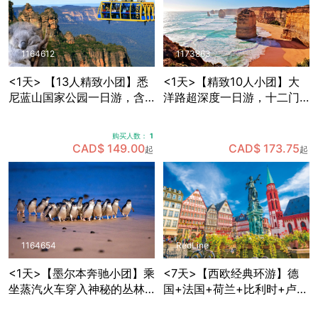
1164612
1173863
<1天> 【13人精致小团】悉
<1天>【精致10人小团】大
尼蓝山国家公园一日游，含
洋路超深度一日游，十二门
缆车套票+动物园门票+早茶
徒岩+洛克阿德峡谷+小红帽
+与考拉拍照+赠送照片一张
灯塔+寻找野生考拉
购买人数：
1
CAD$ 149.00
CAD$ 173.75
起
起
1164654
RedLine
<1天>【墨尔本奔驰小团】乘
<7天>【西欧经典环游】德
坐蒸汽火车穿入神秘的丛林
国+法国+荷兰+比利时+卢森
+Maru野生动物园里近距离
堡，免费拼房+酒店含早+双