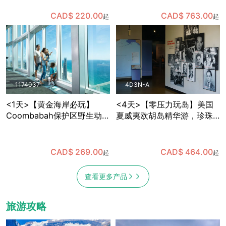
观察企鹅宝宝，趣味多多
语导游+全年出发
CAD$ 220.00
CAD$ 763.00
起
起
1174037
4D3N-A
<1天>【黄金海岸必玩】
<4天>【零压力玩岛】美国
Coombabah保护区野生动物
夏威夷欧胡岛精华游，珍珠
＋春溪国家公园天然桥瀑布
港+东海岸小环岛，含机场中
＋SkyPoint观景台午餐，已
文接送
含保护区与国家公园门票 (布
CAD$ 269.00
CAD$ 464.00
起
起
里斯班出发)
查看更多产品
旅游攻略