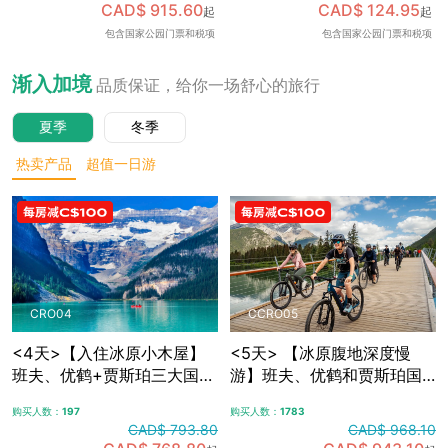
CAD$ 915.60
CAD$ 124.95
起
起
可加订百年费尔蒙班夫温泉
包含国家公园门票和税项
包含国家公园门票和税项
酒店内午餐，升级美食体
验，含免费卡尔加里接送机
渐入加境
品质保证，给你一场舒心的旅行
夏季
冬季
热卖产品
超值一日游
CRO04
CCRO05
<4天>【入住冰原小木屋】
<5天> 【冰原腹地深度慢
班夫、优鹤+贾斯珀三大国家
游】班夫、优鹤和贾斯珀国
公园，冰原大道+哥伦比亚冰
家公园+冰原大道+哥伦比亚
购买人数：
197
购买人数：
1783
原，露易斯湖+梦莲湖+翡翠
冰原，夜宿冰原腹地特色木
CAD$ 793.80
CAD$ 968.10
湖+佩托湖，自选漂流/骑行/
屋，自选漂流/骑行/敞篷车观