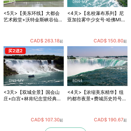
AP5
DN4-MY
<5天>【美东环线】大都会
<4天>【名校瀑布系列】尼
艺术殿堂+沃特金斯峡谷仙境
亚加拉雾中少女号·哈佛MIT
+国会山庄参观+哈佛MIT巡
深度游，华盛顿特区国会山
礼，纽约出发
庄+白宫+林肯纪念堂经典地
标三连拍，费城独立宫与自
CAD$ 263.18
CAD$ 150.80
起
起
由钟打卡，纽约往返
DN3-MY
BDN4
<3天>【双城全景】国会山
<4天>【浓缩美东精华】纽
庄+白宫+林肯纪念堂经典地
约都市夜景+费城历史符号
标三连拍，华盛顿+费城+尼
+华盛顿政治地标+尼亚加拉
亚加拉双瀑/风之洞+热气球
自然奇观，国会山庄+白宫
凌空，纽约往返
+林肯纪念堂经典地标三连
CAD$ 107.30
CAD$ 190.67
起
起
拍，波士顿往返