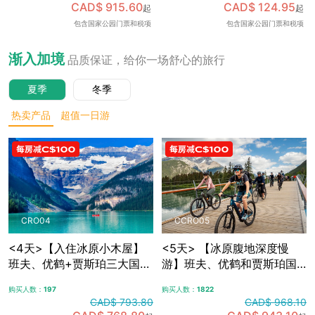
CAD$ 915.60
CAD$ 124.95
起
起
可加订百年费尔蒙班夫温泉
包含国家公园门票和税项
包含国家公园门票和税项
酒店内午餐，升级美食体
验，含免费卡尔加里接送机
渐入加境
品质保证，给你一场舒心的旅行
夏季
冬季
热卖产品
超值一日游
CRO04
CCRO05
<4天>【入住冰原小木屋】
<5天> 【冰原腹地深度慢
班夫、优鹤+贾斯珀三大国家
游】班夫、优鹤和贾斯珀国
公园，冰原大道+哥伦比亚冰
家公园+冰原大道+哥伦比亚
购买人数：
197
购买人数：
1822
原，露易斯湖+梦莲湖+翡翠
冰原，夜宿冰原腹地特色木
CAD$ 793.80
CAD$ 968.10
湖+佩托湖，自选漂流/骑行/
屋，自选漂流/骑行/敞篷车观