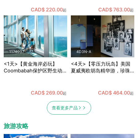
观察企鹅宝宝，趣味多多
语导游+全年出发
CAD$ 220.00
CAD$ 763.00
起
起
1174037
4D3N-A
<1天>【黄金海岸必玩】
<4天>【零压力玩岛】美国
Coombabah保护区野生动物
夏威夷欧胡岛精华游，珍珠
＋春溪国家公园天然桥瀑布
港+东海岸小环岛，含机场中
＋SkyPoint观景台午餐，已
文接送
含保护区与国家公园门票 (布
CAD$ 269.00
CAD$ 464.00
起
起
里斯班出发)
查看更多产品
旅游攻略