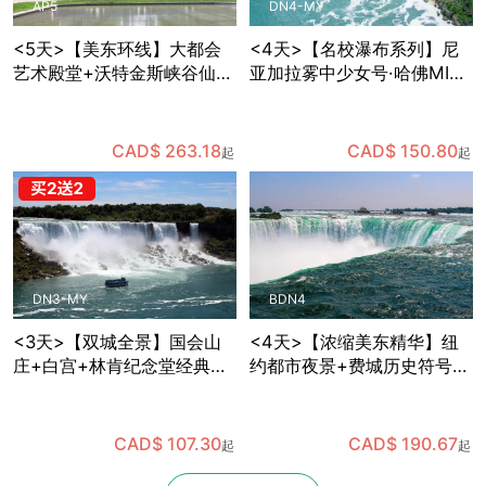
AP5
DN4-MY
<5天>【美东环线】大都会
<4天>【名校瀑布系列】尼
艺术殿堂+沃特金斯峡谷仙境
亚加拉雾中少女号·哈佛MIT
+国会山庄参观+哈佛MIT巡
深度游，华盛顿特区国会山
礼，纽约出发
庄+白宫+林肯纪念堂经典地
标三连拍，费城独立宫与自
CAD$ 263.18
CAD$ 150.80
起
起
由钟打卡，纽约往返
DN3-MY
BDN4
<3天>【双城全景】国会山
<4天>【浓缩美东精华】纽
庄+白宫+林肯纪念堂经典地
约都市夜景+费城历史符号
标三连拍，华盛顿+费城+尼
+华盛顿政治地标+尼亚加拉
亚加拉双瀑/风之洞+热气球
自然奇观，国会山庄+白宫
凌空，纽约往返
+林肯纪念堂经典地标三连
CAD$ 107.30
CAD$ 190.67
起
起
拍，波士顿往返