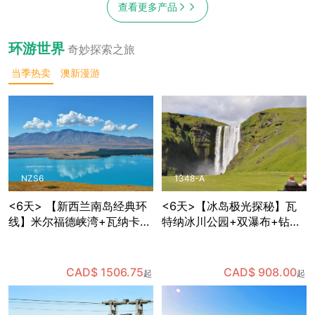
查看更多产品
环游世界
奇妙探索之旅
当季热卖
澳新漫游
NZS6
1348-A
<6天> 【新西兰南岛经典环
<6天>【冰岛极光探秘】瓦
线】米尔福德峡湾+瓦纳卡
特纳冰川公园+双瀑布+钻石
+蒂卡波星空体验+但尼丁古
沙滩+维克小镇+蓝湖+黑沙
城+奥马鲁历史街区，含多种
滩，体验世界十大温泉中心
餐食和部分景点门票，免费
之一的蓝湖温泉，可自费体
CAD$ 1506.75
CAD$ 908.00
起
起
接送机
验蓝冰洞探险，夜晚追寻极
光