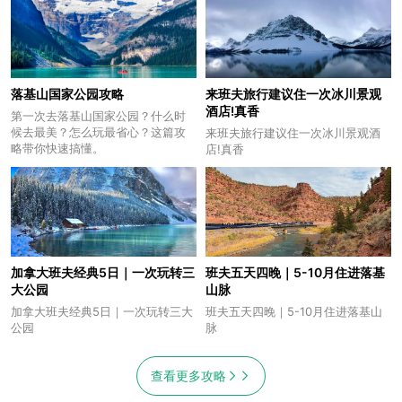
落基山国家公园攻略
来班夫旅行建议住一次冰川景观
酒店!真香
第一次去落基山国家公园？什么时
候去最美？怎么玩最省心？这篇攻
来班夫旅行建议住一次冰川景观酒
略带你快速搞懂。
店!真香
加拿大班夫经典5日｜一次玩转三
班夫五天四晚｜5-10月住进落基
大公园
山脉
加拿大班夫经典5日｜一次玩转三大
班夫五天四晚｜5-10月住进落基山
公园
脉
查看更多攻略