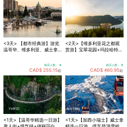
SP03
YYJ2D
<3天> 【都市经典游】游览
<2天>【维多利亚花之都观
温哥华、维多利亚、威士拿
赏游】宝翠花园+玛拉哈特天
各大景点，温哥华接送机
空步道+BC省议会大楼+比根
山公园+壁画之市芝美尼，可
购买人数：
4
购买人数：
3
选帝后酒店住宿
CAD$ 255.15
CAD$ 460.95
起
起
YVR1D
01WH
<1天>【温哥华精选一日游】
<1天>【加西小瑞士】威士拿
唐人街+煤气镇+伊丽莎白女
精选一日游，缆车登顶雪岭