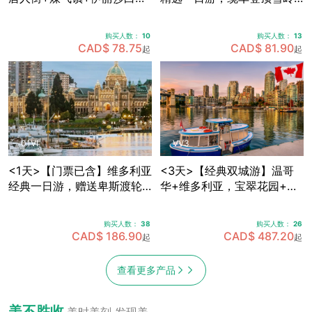
皇公园+加拿大广场+史丹利
群山，畅享欧陆风情度假
公园+Capilano吊桥公园，
村，穿越海天公路·途径马蹄
购买人数：
10
购买人数：
13
可体验飞越加拿大4D模拟飞
湾·伐木镇·神龙瀑布 (天天出
CAD$ 78.75
CAD$ 81.90
起
起
行 (天天出发)
发)
01VI
VV3
<1天>【门票已含】维多利亚
<3天>【经典双城游】温哥
经典一日游，赠送卑斯渡轮
华+维多利亚，宝翠花园+卡
船票+宝翠花园门票，途径唐
皮拉诺吊桥+史丹利公园+女
人街+游览维多利亚内港 (天
王公园全景+内港风情，温哥
购买人数：
38
购买人数：
26
天出发)
华机场免费接送机
CAD$ 186.90
CAD$ 487.20
起
起
查看更多产品
美不胜收
美时美刻 发现美