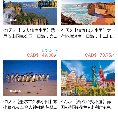
1164612
1173863
<1天> 【13人精致小团】悉
<1天>【精致10人小团】大
尼蓝山国家公园一日游，含
洋路超深度一日游，十二门
缆车套票+动物园门票+早茶
徒岩+洛克阿德峡谷+小红帽
+与考拉拍照+赠送照片一张
灯塔+寻找野生考拉
购买人数：
1
CAD$ 149.00
CAD$ 173.75
起
起
1164654
RedLine
<1天>【墨尔本奔驰小团】乘
<7天>【西欧经典环游】德
坐蒸汽火车穿入神秘的丛林
国+法国+荷兰+比利时+卢森
+Maru野生动物园里近距离
堡，免费拼房+酒店含早+双