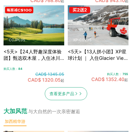
CAD$ 768.80
CAD$ 943.10
起
起
敞篷车观光
光，含卡尔加里接送机
CCJPL05
XP-CGV05
<5天>【24人野趣深度体验
<5天>【13人拼小团】XP星
团】甄选双木屋，入住冰川
球计划 ｜ 入住Glacier View
带腹地+雪山湖畔 ｜沉浸式
Lodge，融入式落基山探索
购买人数：
84
落基山之旅，可选冰川湖
之旅5日游，含卡尔加里接送
CAD$ 1345.05
购买人数：
755
Canoe划船，景观绿道骑
机
CAD$ 1352.40
CAD$ 1320.05
起
起
行，真正慢旅行体验，含卡
尔加里接送机
查看更多产品
大加风范
与大自然的一次亲密邂逅
加西精华游