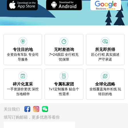
专注目的地
无时差咨询
所见即所得
全资自有车队 专业司
7*24跟踪 全行程无
匠心行程 真实描述
导服务
忧保障
严守承诺
碎片化直采
专属私家团
全球化战略
一手资源价更优 深挖
1v1定制服务 贴合个
全线覆盖海外长线 玩
当地精华
性需求
转目的地
关注我们
填写订购邮箱，更多优惠等着你