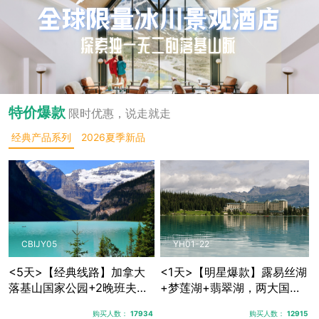
特价爆款
限时优惠，说走就走
经典产品系列
2026夏季新品
CBIJY05
YH01-22
<5天>【经典线路】加拿大
<1天>【明星爆款】露易丝湖
落基山国家公园+2晚班夫镇
+梦莲湖+翡翠湖，两大国家
+1晚贾斯珀+优鹤国家公
公园三大秘境湖泊
购买人数：
17934
购买人数：
12915
园，露易丝湖纯玩跟团游，