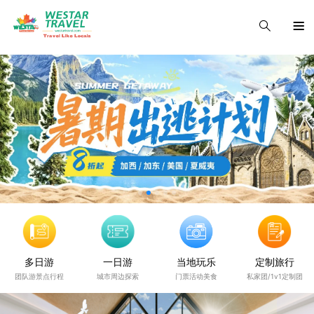
多日游
一日游
当地玩乐
定制旅行
团队游景点行程
城市周边探索
门票活动美食
私家团/1v1定制团