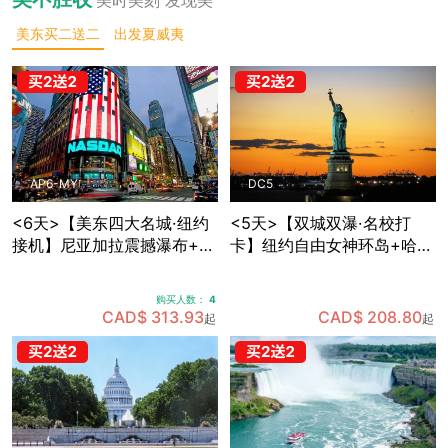
美东买二送二
出发夏威夷
AP6-MY
DC5
<6天>【美东四大名城·纽约
<5天>【双城双瀑·名校打
接机】尼亚加拉震撼瀑布+波
卡】纽约自由女神环岛+哈佛
士顿名校人文：纽约网红地
MIT两大名校深度游，国会山
标+费城独立之源+华盛顿权
庄+白宫+林肯纪念堂经典地
购买人数：
4
力殿堂+沃特金斯峡谷仙境
标三连拍，费城+纽约双城打
CAD$ 313.93
CAD$ 208.80
起
起
(可升级酒店+座位)
卡