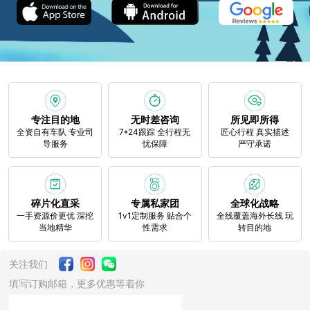
专注目的地
无时差咨询
所见即所得
全资自有车队 专业司
7*24跟踪 全行程无
匠心行程 真实描述
导服务
忧保障
严守承诺
碎片化直采
专属私家团
全球化战略
一手资源价更优 深挖
1v1定制服务 贴合个
全线覆盖海外长线 玩
当地精华
性需求
转目的地
关注我们
填写订购邮箱，更多优惠等着你