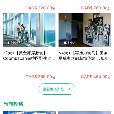
观察企鹅宝宝，趣味多多
语导游+全年出发
CAD$ 220.00
CAD$ 763.00
起
起
1174037
4D3N-A
<1天>【黄金海岸必玩】
<4天>【零压力玩岛】美国
Coombabah保护区野生动物
夏威夷欧胡岛精华游，珍珠
＋春溪国家公园天然桥瀑布
港+东海岸小环岛，含机场中
＋SkyPoint观景台午餐，已
文接送
含保护区与国家公园门票 (布
CAD$ 269.00
CAD$ 464.00
起
起
里斯班出发)
查看更多产品
旅游攻略