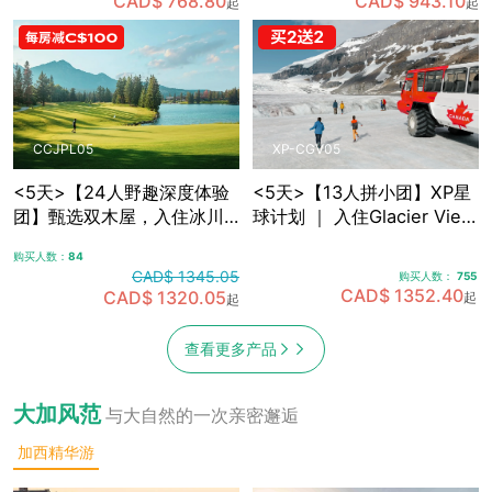
CAD$ 768.80
CAD$ 943.10
起
起
敞篷车观光
光，含卡尔加里接送机
CCJPL05
XP-CGV05
<5天>【24人野趣深度体验
<5天>【13人拼小团】XP星
团】甄选双木屋，入住冰川
球计划 ｜ 入住Glacier View
带腹地+雪山湖畔 ｜沉浸式
Lodge，融入式落基山探索
购买人数：
84
落基山之旅，可选冰川湖
之旅5日游，含卡尔加里接送
CAD$ 1345.05
购买人数：
755
Canoe划船，景观绿道骑
机
CAD$ 1352.40
CAD$ 1320.05
起
起
行，真正慢旅行体验，含卡
尔加里接送机
查看更多产品
大加风范
与大自然的一次亲密邂逅
加西精华游