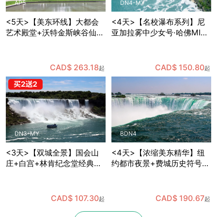
AP5
DN4-MY
<5天>【美东环线】大都会
<4天>【名校瀑布系列】尼
艺术殿堂+沃特金斯峡谷仙境
亚加拉雾中少女号·哈佛MIT
+国会山庄参观+哈佛MIT巡
深度游，华盛顿特区国会山
礼，纽约出发
庄+白宫+林肯纪念堂经典地
标三连拍，费城独立宫与自
CAD$ 263.18
CAD$ 150.80
起
起
由钟打卡，纽约往返
DN3-MY
BDN4
<3天>【双城全景】国会山
<4天>【浓缩美东精华】纽
庄+白宫+林肯纪念堂经典地
约都市夜景+费城历史符号
标三连拍，华盛顿+费城+尼
+华盛顿政治地标+尼亚加拉
亚加拉双瀑/风之洞+热气球
自然奇观，国会山庄+白宫
凌空，纽约往返
+林肯纪念堂经典地标三连
CAD$ 107.30
CAD$ 190.67
起
起
拍，波士顿往返