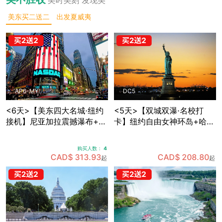
美东买二送二
出发夏威夷
AP6-MY
DC5
<6天>【美东四大名城·纽约
<5天>【双城双瀑·名校打
接机】尼亚加拉震撼瀑布+波
卡】纽约自由女神环岛+哈佛
士顿名校人文：纽约网红地
MIT两大名校深度游，国会山
标+费城独立之源+华盛顿权
庄+白宫+林肯纪念堂经典地
购买人数：
4
力殿堂+沃特金斯峡谷仙境
标三连拍，费城+纽约双城打
CAD$ 313.93
CAD$ 208.80
起
起
(可升级酒店+座位)
卡