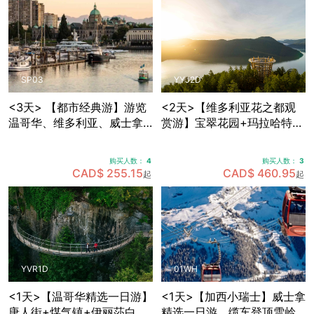
SP03
YYJ2D
<3天> 【都市经典游】游览
<2天>【维多利亚花之都观
温哥华、维多利亚、威士拿
赏游】宝翠花园+玛拉哈特天
各大景点，温哥华接送机
空步道+BC省议会大楼+比根
山公园+壁画之市芝美尼，可
购买人数：
4
购买人数：
3
选帝后酒店住宿
CAD$ 255.15
CAD$ 460.95
起
起
YVR1D
01WH
<1天>【温哥华精选一日游】
<1天>【加西小瑞士】威士拿
唐人街+煤气镇+伊丽莎白女
精选一日游，缆车登顶雪岭