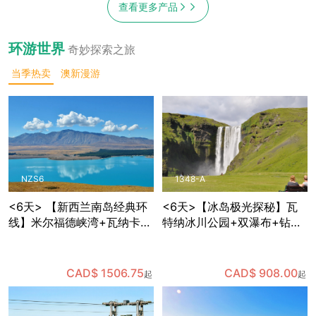
查看更多产品
环游世界
奇妙探索之旅
当季热卖
澳新漫游
NZS6
1348-A
<6天> 【新西兰南岛经典环
<6天>【冰岛极光探秘】瓦
线】米尔福德峡湾+瓦纳卡
特纳冰川公园+双瀑布+钻石
+蒂卡波星空体验+但尼丁古
沙滩+维克小镇+蓝湖+黑沙
城+奥马鲁历史街区，含多种
滩，体验世界十大温泉中心
餐食和部分景点门票，免费
之一的蓝湖温泉，可自费体
CAD$ 1506.75
CAD$ 908.00
起
起
接送机
验蓝冰洞探险，夜晚追寻极
光