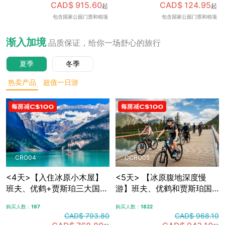
CAD$ 915.60
CAD$ 124.95
起
起
可加订百年费尔蒙班夫温泉
包含国家公园门票和税项
包含国家公园门票和税项
酒店内午餐，升级美食体
验，含免费卡尔加里接送机
渐入加境
品质保证，给你一场舒心的旅行
夏季
冬季
热卖产品
超值一日游
CRO04
CCRO05
<4天>【入住冰原小木屋】
<5天> 【冰原腹地深度慢
班夫、优鹤+贾斯珀三大国家
游】班夫、优鹤和贾斯珀国
公园，冰原大道+哥伦比亚冰
家公园+冰原大道+哥伦比亚
购买人数：
197
购买人数：
1822
原，露易斯湖+梦莲湖+翡翠
冰原，夜宿冰原腹地特色木
CAD$ 793.80
CAD$ 968.10
湖+佩托湖，自选漂流/骑行/
屋，自选漂流/骑行/敞篷车观