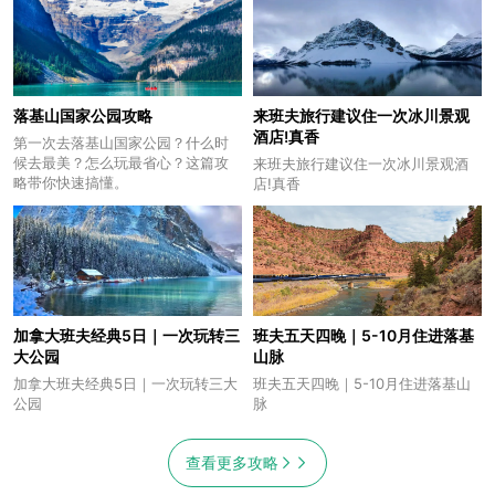
落基山国家公园攻略
来班夫旅行建议住一次冰川景观
酒店!真香
第一次去落基山国家公园？什么时
候去最美？怎么玩最省心？这篇攻
来班夫旅行建议住一次冰川景观酒
略带你快速搞懂。
店!真香
加拿大班夫经典5日｜一次玩转三
班夫五天四晚｜5-10月住进落基
大公园
山脉
加拿大班夫经典5日｜一次玩转三大
班夫五天四晚｜5-10月住进落基山
公园
脉
查看更多攻略