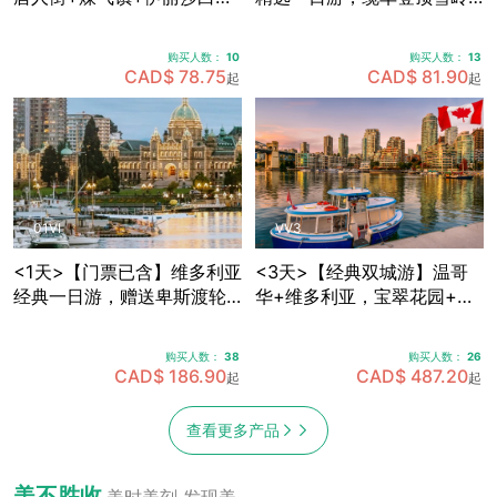
皇公园+加拿大广场+史丹利
群山，畅享欧陆风情度假
公园+Capilano吊桥公园，
村，穿越海天公路·途径马蹄
购买人数：
10
购买人数：
13
可体验飞越加拿大4D模拟飞
湾·伐木镇·神龙瀑布 (天天出
CAD$ 78.75
CAD$ 81.90
起
起
行 (天天出发)
发)
01VI
VV3
<1天>【门票已含】维多利亚
<3天>【经典双城游】温哥
经典一日游，赠送卑斯渡轮
华+维多利亚，宝翠花园+卡
船票+宝翠花园门票，途径唐
皮拉诺吊桥+史丹利公园+女
人街+游览维多利亚内港 (天
王公园全景+内港风情，温哥
购买人数：
38
购买人数：
26
天出发)
华机场免费接送机
CAD$ 186.90
CAD$ 487.20
起
起
查看更多产品
美不胜收
美时美刻 发现美