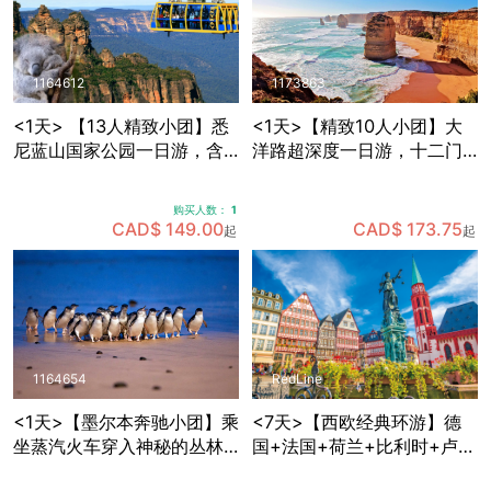
1164612
1173863
<1天> 【13人精致小团】悉
<1天>【精致10人小团】大
尼蓝山国家公园一日游，含
洋路超深度一日游，十二门
缆车套票+动物园门票+早茶
徒岩+洛克阿德峡谷+小红帽
+与考拉拍照+赠送照片一张
灯塔+寻找野生考拉
购买人数：
1
CAD$ 149.00
CAD$ 173.75
起
起
1164654
RedLine
<1天>【墨尔本奔驰小团】乘
<7天>【西欧经典环游】德
坐蒸汽火车穿入神秘的丛林
国+法国+荷兰+比利时+卢森
+Maru野生动物园里近距离
堡，免费拼房+酒店含早+双