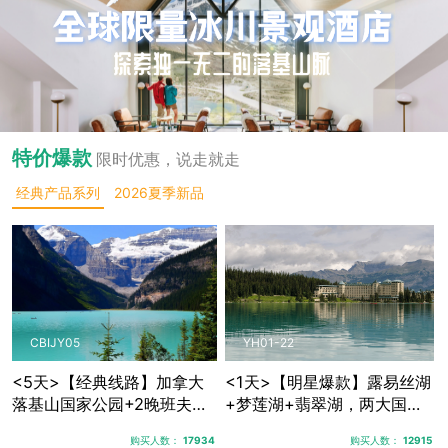
特价爆款
限时优惠，说走就走
经典产品系列
2026夏季新品
CBIJY05
YH01-22
<5天>【经典线路】加拿大
<1天>【明星爆款】露易丝湖
落基山国家公园+2晚班夫镇
+梦莲湖+翡翠湖，两大国家
+1晚贾斯珀+优鹤国家公
公园三大秘境湖泊
购买人数：
17934
购买人数：
12915
园，露易丝湖纯玩跟团游，