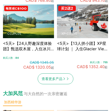
CAD$ 768.80
CAD$ 943.10
起
起
敞篷车观光
光，含卡尔加里接送机
CCJPL05
XP-CGV05
<5天>【24人野趣深度体验
<5天>【13人拼小团】XP星
团】甄选双木屋，入住冰川
球计划 ｜ 入住Glacier View
带腹地+雪山湖畔 ｜沉浸式
Lodge，融入式落基山探索
购买人数：
84
落基山之旅，可选冰川湖
之旅5日游，含卡尔加里接送
CAD$ 1345.05
购买人数：
755
Canoe划船，景观绿道骑
机
CAD$ 1352.40
CAD$ 1320.05
起
起
行，真正慢旅行体验，含卡
尔加里接送机
查看更多产品
大加风范
与大自然的一次亲密邂逅
加西精华游