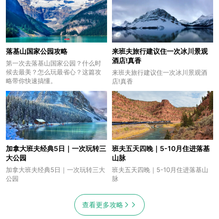
落基山国家公园攻略
来班夫旅行建议住一次冰川景观
酒店!真香
第一次去落基山国家公园？什么时
候去最美？怎么玩最省心？这篇攻
来班夫旅行建议住一次冰川景观酒
略带你快速搞懂。
店!真香
加拿大班夫经典5日｜一次玩转三
班夫五天四晚｜5-10月住进落基
大公园
山脉
加拿大班夫经典5日｜一次玩转三大
班夫五天四晚｜5-10月住进落基山
公园
脉
查看更多攻略