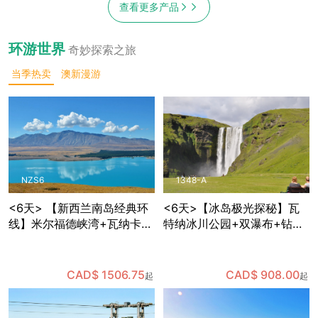
查看更多产品
环游世界
奇妙探索之旅
当季热卖
澳新漫游
NZS6
1348-A
<6天> 【新西兰南岛经典环
<6天>【冰岛极光探秘】瓦
线】米尔福德峡湾+瓦纳卡
特纳冰川公园+双瀑布+钻石
+蒂卡波星空体验+但尼丁古
沙滩+维克小镇+蓝湖+黑沙
城+奥马鲁历史街区，含多种
滩，体验世界十大温泉中心
餐食和部分景点门票，免费
之一的蓝湖温泉，可自费体
CAD$ 1506.75
CAD$ 908.00
起
起
接送机
验蓝冰洞探险，夜晚追寻极
光