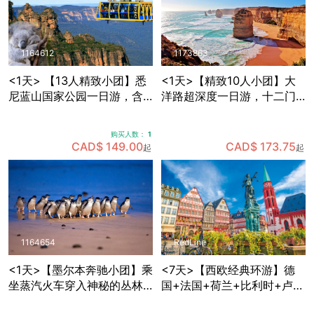
1164612
1173863
<1天> 【13人精致小团】悉
<1天>【精致10人小团】大
尼蓝山国家公园一日游，含
洋路超深度一日游，十二门
缆车套票+动物园门票+早茶
徒岩+洛克阿德峡谷+小红帽
+与考拉拍照+赠送照片一张
灯塔+寻找野生考拉
购买人数：
1
CAD$ 149.00
CAD$ 173.75
起
起
1164654
RedLine
<1天>【墨尔本奔驰小团】乘
<7天>【西欧经典环游】德
坐蒸汽火车穿入神秘的丛林
国+法国+荷兰+比利时+卢森
+Maru野生动物园里近距离
堡，免费拼房+酒店含早+双