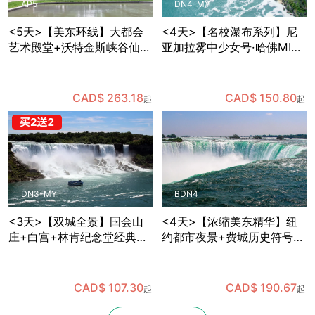
AP5
DN4-MY
<5天>【美东环线】大都会
<4天>【名校瀑布系列】尼
艺术殿堂+沃特金斯峡谷仙境
亚加拉雾中少女号·哈佛MIT
+国会山庄参观+哈佛MIT巡
深度游，华盛顿特区国会山
礼，纽约出发
庄+白宫+林肯纪念堂经典地
标三连拍，费城独立宫与自
CAD$ 263.18
CAD$ 150.80
起
起
由钟打卡，纽约往返
DN3-MY
BDN4
<3天>【双城全景】国会山
<4天>【浓缩美东精华】纽
庄+白宫+林肯纪念堂经典地
约都市夜景+费城历史符号
标三连拍，华盛顿+费城+尼
+华盛顿政治地标+尼亚加拉
亚加拉双瀑/风之洞+热气球
自然奇观，国会山庄+白宫
凌空，纽约往返
+林肯纪念堂经典地标三连
CAD$ 107.30
CAD$ 190.67
起
起
拍，波士顿往返