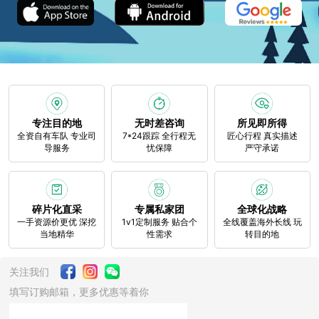
专注目的地
无时差咨询
所见即所得
全资自有车队 专业司
7*24跟踪 全行程无
匠心行程 真实描述
导服务
忧保障
严守承诺
碎片化直采
专属私家团
全球化战略
一手资源价更优 深挖
1v1定制服务 贴合个
全线覆盖海外长线 玩
当地精华
性需求
转目的地
关注我们
填写订购邮箱，更多优惠等着你