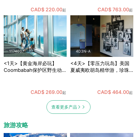
观察企鹅宝宝，趣味多多
语导游+全年出发
CAD$ 220.00
CAD$ 763.00
起
起
1174037
4D3N-A
<1天>【黄金海岸必玩】
<4天>【零压力玩岛】美国
Coombabah保护区野生动物
夏威夷欧胡岛精华游，珍珠
＋春溪国家公园天然桥瀑布
港+东海岸小环岛，含机场中
＋SkyPoint观景台午餐，已
文接送
含保护区与国家公园门票 (布
CAD$ 269.00
CAD$ 464.00
起
起
里斯班出发)
查看更多产品
旅游攻略