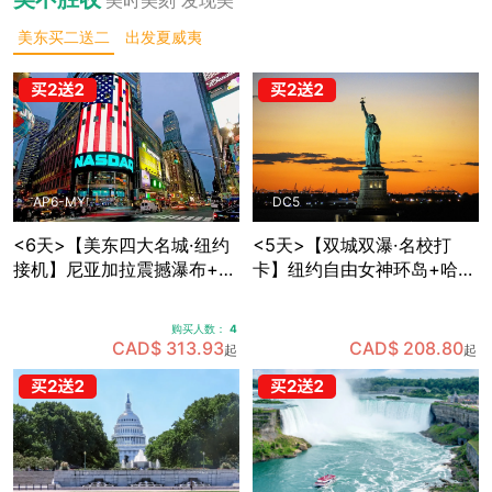
美东买二送二
出发夏威夷
AP6-MY
DC5
<6天>【美东四大名城·纽约
<5天>【双城双瀑·名校打
接机】尼亚加拉震撼瀑布+波
卡】纽约自由女神环岛+哈佛
士顿名校人文：纽约网红地
MIT两大名校深度游，国会山
标+费城独立之源+华盛顿权
庄+白宫+林肯纪念堂经典地
购买人数：
4
力殿堂+沃特金斯峡谷仙境
标三连拍，费城+纽约双城打
CAD$ 313.93
CAD$ 208.80
起
起
(可升级酒店+座位)
卡