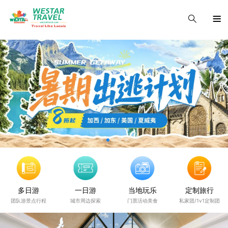
多日游
一日游
当地玩乐
定制旅行
团队游景点行程
城市周边探索
门票活动美食
私家团/1v1定制团