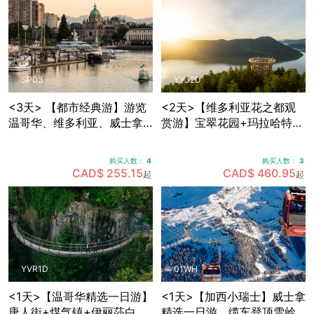
SP03
YYJ2D
<3天> 【都市经典游】游览
<2天>【维多利亚花之都观
温哥华、维多利亚、威士拿
赏游】宝翠花园+玛拉哈特天
各大景点，温哥华接送机
空步道+BC省议会大楼+比根
山公园+壁画之市芝美尼，可
购买人数：
4
购买人数：
3
选帝后酒店住宿
CAD$ 255.15
CAD$ 460.95
起
起
YVR1D
01WH
<1天>【温哥华精选一日游】
<1天>【加西小瑞士】威士拿
唐人街+煤气镇+伊丽莎白女
精选一日游，缆车登顶雪岭