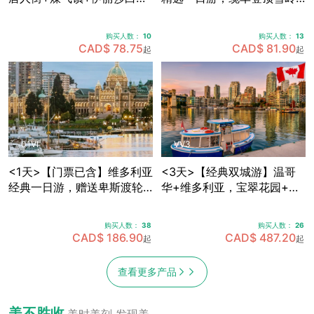
皇公园+加拿大广场+史丹利
群山，畅享欧陆风情度假
公园+Capilano吊桥公园，
村，穿越海天公路·途径马蹄
购买人数：
10
购买人数：
13
可体验飞越加拿大4D模拟飞
湾·伐木镇·神龙瀑布 (天天出
CAD$ 78.75
CAD$ 81.90
起
起
行 (天天出发)
发)
01VI
VV3
<1天>【门票已含】维多利亚
<3天>【经典双城游】温哥
经典一日游，赠送卑斯渡轮
华+维多利亚，宝翠花园+卡
船票+宝翠花园门票，途径唐
皮拉诺吊桥+史丹利公园+女
人街+游览维多利亚内港 (天
王公园全景+内港风情，温哥
购买人数：
38
购买人数：
26
天出发)
华机场免费接送机
CAD$ 186.90
CAD$ 487.20
起
起
查看更多产品
美不胜收
美时美刻 发现美