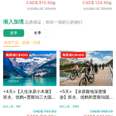
CAD$ 915.60
CAD$ 124.95
起
起
可加订百年费尔蒙班夫温泉
包含国家公园门票和税项
包含国家公园门票和税项
酒店内午餐，升级美食体
验，含免费卡尔加里接送机
渐入加境
品质保证，给你一场舒心的旅行
夏季
冬季
热卖产品
超值一日游
CRO04
CCRO05
<4天>【入住冰原小木屋】
<5天> 【冰原腹地深度慢
班夫、优鹤+贾斯珀三大国家
游】班夫、优鹤和贾斯珀国
公园，冰原大道+哥伦比亚冰
家公园+冰原大道+哥伦比亚
购买人数：
197
购买人数：
1783
原，露易斯湖+梦莲湖+翡翠
冰原，夜宿冰原腹地特色木
CAD$ 793.80
CAD$ 968.10
湖+佩托湖，自选漂流/骑行/
屋，自选漂流/骑行/敞篷车观