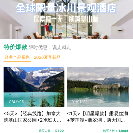
特价爆款
限时优惠，说走就走
经典产品系列
2026夏季新品
CBIJY05
YH01-22
<5天>【经典线路】加拿大
<1天>【明星爆款】露易丝湖
落基山国家公园+2晚班夫镇
+梦莲湖+翡翠湖，两大国家
+1晚贾斯珀+优鹤国家公
公园三大秘境湖泊
购买人数：
17899
购买人数：
12888
园，露易丝湖纯玩跟团游，