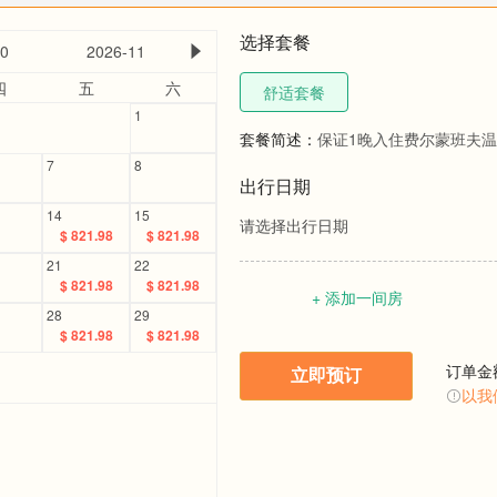
选择套餐
10
2026-11
四
五
六
舒适套餐
1
套餐简述：
保证1晚入住费尔蒙班夫温
7
8
出行日期
14
15
请选择出行日期
$ 821.98
$ 821.98
21
22
$ 821.98
$ 821.98
+ 添加一间房
28
29
$ 821.98
$ 821.98
订单金
立即预订
以我