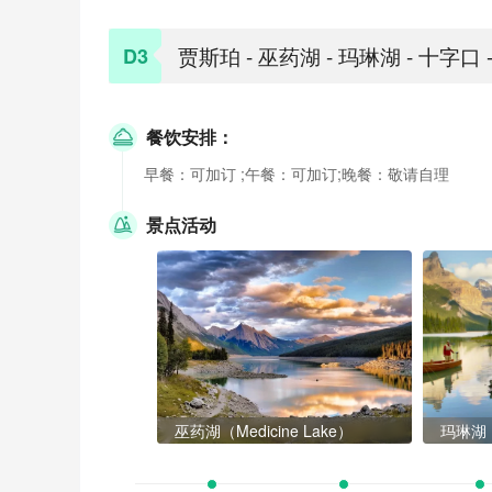
贾斯珀 - 巫药湖 - 玛琳湖 - 十字口 
D3
餐饮安排：
早餐：可加订 ;午餐：可加订;晚餐：敬请自理
景点活动
巫药湖（Medicine Lake）
玛琳湖（M