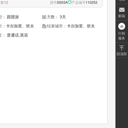
人数
12
团号
SS03A
产品编号
110252
邮箱
型：
跟团游
天数：
3天
市：
卡尔加里、班夫
结束城市：
卡尔加里、班夫
行程
言：
普通话,英语
服务
回顶部