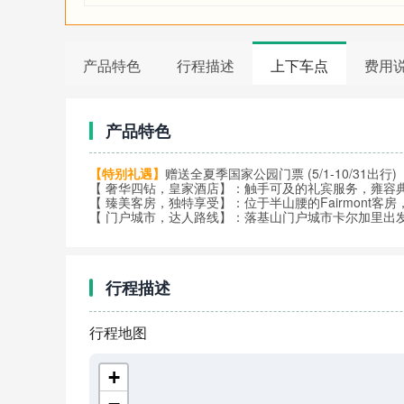
产品特色
行程描述
上下车点
费用
产品特色
【特别礼遇】
赠送全夏季国家公园门票 (5/1-10/31出行)
【 奢华四钻，皇家酒店】：触手可及的礼宾服务，雍容
【 臻美客房，独特享受】：位于半山腰的Fairmont
【 门户城市，达人路线】：落基山门户城市卡尔加里出
行程描述
行程地图
+