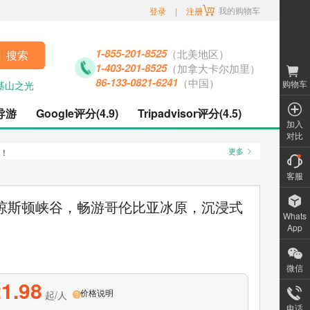
我的购物车
登录
|
注册
1-855-201-8525
（北美地区）
搜索
1-403-201-8525
（加拿大卡尔加里）
86-133-0821-6241
（中国）
购物车
基山之光
导游
Google评分(4.9)
Tripadvisor评分(4.5)
加入
对比
哦！
更多
客服
步琼斯顿峡谷，畅游哥伦比亚冰原，沉浸式
Whats
App
微信
1.98
价格说明
起/人
电话