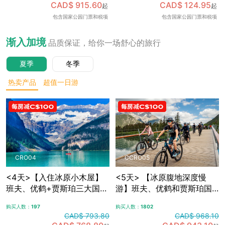
CAD$ 915.60
CAD$ 124.95
起
起
可加订百年费尔蒙班夫温泉
包含国家公园门票和税项
包含国家公园门票和税项
酒店内午餐，升级美食体
验，含免费卡尔加里接送机
渐入加境
品质保证，给你一场舒心的旅行
夏季
冬季
热卖产品
超值一日游
CRO04
CCRO05
<4天>【入住冰原小木屋】
<5天> 【冰原腹地深度慢
班夫、优鹤+贾斯珀三大国家
游】班夫、优鹤和贾斯珀国
公园，冰原大道+哥伦比亚冰
家公园+冰原大道+哥伦比亚
购买人数：
197
购买人数：
1802
原，露易斯湖+梦莲湖+翡翠
冰原，夜宿冰原腹地特色木
CAD$ 793.80
CAD$ 968.10
湖+佩托湖，自选漂流/骑行/
屋，自选漂流/骑行/敞篷车观