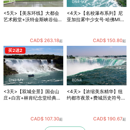
AP5
DN4-MY
<5天>【美东环线】大都会
<4天>【名校瀑布系列】尼
艺术殿堂+沃特金斯峡谷仙境
亚加拉雾中少女号·哈佛MIT
+国会山庄参观+哈佛MIT巡
深度游，华盛顿特区国会山
礼，纽约出发
庄+白宫+林肯纪念堂经典地
标三连拍，费城独立宫与自
CAD$ 263.18
CAD$ 150.80
起
起
由钟打卡，纽约往返
DN3-MY
BDN4
<3天>【双城全景】国会山
<4天>【浓缩美东精华】纽
庄+白宫+林肯纪念堂经典地
约都市夜景+费城历史符号
标三连拍，华盛顿+费城+尼
+华盛顿政治地标+尼亚加拉
亚加拉双瀑/风之洞+热气球
自然奇观，国会山庄+白宫
凌空，纽约往返
+林肯纪念堂经典地标三连
CAD$ 107.30
CAD$ 190.67
起
起
拍，波士顿往返