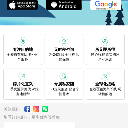
专注目的地
无时差咨询
所见即所得
全资自有车队 专业司
7*24跟踪 全行程无
匠心行程 真实描述
导服务
忧保障
严守承诺
碎片化直采
专属私家团
全球化战略
一手资源价更优 深挖
1v1定制服务 贴合个
全线覆盖海外长线 玩
当地精华
性需求
转目的地
关注我们
填写订购邮箱，更多优惠等着你