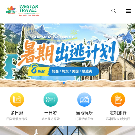
多日游
一日游
当地玩乐
定制旅行
团队游景点行程
城市周边探索
门票活动美食
私家团/1v1定制团