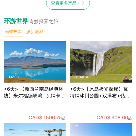
查看更多产品
环游世界
奇妙探索之旅
当季热卖
澳新漫游
NZS6
1348-A
<6天> 【新西兰南岛经典环
<6天>【冰岛极光探秘】瓦
线】米尔福德峡湾+瓦纳卡
特纳冰川公园+双瀑布+钻石
+蒂卡波星空体验+但尼丁古
沙滩+维克小镇+蓝湖+黑沙
城+奥马鲁历史街区，含多种
滩，体验世界十大温泉中心
餐食和部分景点门票，免费
之一的蓝湖温泉，可自费体
CAD$ 1506.75
CAD$ 908.00
起
起
接送机
验蓝冰洞探险，夜晚追寻极
光