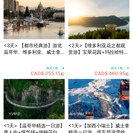
SP03
YYJ2D
<3天> 【都市经典游】游览
<2天>【维多利亚花之都观
温哥华、维多利亚、威士拿
赏游】宝翠花园+玛拉哈特天
各大景点，温哥华接送机
空步道+BC省议会大楼+比根
山公园+壁画之市芝美尼，可
购买人数：
4
购买人数：
3
选帝后酒店住宿
CAD$ 255.15
CAD$ 460.95
起
起
YVR1D
01WH
<1天>【温哥华精选一日游】
<1天>【加西小瑞士】威士拿
唐人街+煤气镇+伊丽莎白女
精选一日游，缆车登顶雪岭