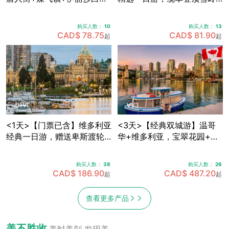
皇公园+加拿大广场+史丹利
群山，畅享欧陆风情度假
公园+Capilano吊桥公园，
村，穿越海天公路·途径马蹄
购买人数：
10
购买人数：
13
可体验飞越加拿大4D模拟飞
湾·伐木镇·神龙瀑布 (天天出
CAD$ 78.75
CAD$ 81.90
起
起
行 (天天出发)
发)
01VI
VV3
<1天>【门票已含】维多利亚
<3天>【经典双城游】温哥
经典一日游，赠送卑斯渡轮
华+维多利亚，宝翠花园+卡
船票+宝翠花园门票，途径唐
皮拉诺吊桥+史丹利公园+女
人街+游览维多利亚内港 (天
王公园全景+内港风情，温哥
购买人数：
38
购买人数：
26
天出发)
华机场免费接送机
CAD$ 186.90
CAD$ 487.20
起
起
查看更多产品
美不胜收
美时美刻 发现美