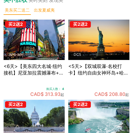
美东买二送二
出发夏威夷
AP6-MY
DC5
<6天>【美东四大名城·纽约
<5天>【双城双瀑·名校打
接机】尼亚加拉震撼瀑布+波
卡】纽约自由女神环岛+哈佛
士顿名校人文：纽约网红地
MIT两大名校深度游，国会山
标+费城独立之源+华盛顿权
庄+白宫+林肯纪念堂经典地
购买人数：
4
力殿堂+沃特金斯峡谷仙境
标三连拍，费城+纽约双城打
CAD$ 313.93
CAD$ 208.80
起
起
(可升级酒店+座位)
卡