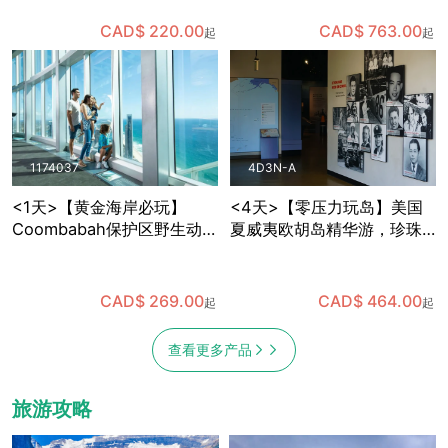
观察企鹅宝宝，趣味多多
语导游+全年出发
CAD$ 220.00
CAD$ 763.00
起
起
1174037
4D3N-A
<1天>【黄金海岸必玩】
<4天>【零压力玩岛】美国
Coombabah保护区野生动物
夏威夷欧胡岛精华游，珍珠
＋春溪国家公园天然桥瀑布
港+东海岸小环岛，含机场中
＋SkyPoint观景台午餐，已
文接送
含保护区与国家公园门票 (布
CAD$ 269.00
CAD$ 464.00
起
起
里斯班出发)
查看更多产品
旅游攻略