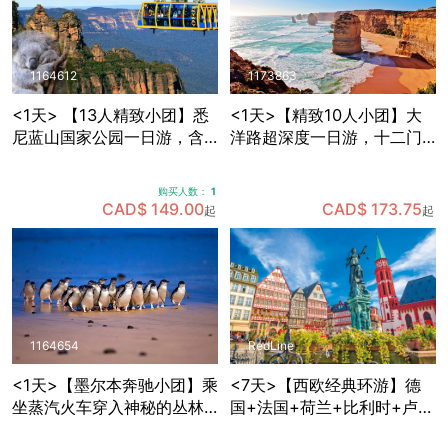
1164612
1173863
<1天> 【13人精致小团】悉
<1天>【精致10人小团】大
尼蓝山国家公园一日游，含
洋路超深度一日游，十二门
缆车套票+动物园门票+早茶
徒岩+洛克阿德峡谷+小红帽
+与考拉拍照+赠送照片一张
灯塔+寻找野生考拉
购买人数：
1
CAD$ 149.00
CAD$ 173.75
起
起
1164654
RedLine
<1天>【墨尔本奔驰小团】乘
<7天>【西欧经典环游】德
坐蒸汽火车穿入神秘的丛林
国+法国+荷兰+比利时+卢森
+Maru野生动物园里近距离
堡，免费拼房+酒店含早+双