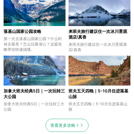
落基山国家公园攻略
来班夫旅行建议住一次冰川景观
酒店!真香
第一次去落基山国家公园？什么时
候去最美？怎么玩最省心？这篇攻
来班夫旅行建议住一次冰川景观酒
略带你快速搞懂。
店!真香
加拿大班夫经典5日｜一次玩转三
班夫五天四晚｜5-10月住进落基
大公园
山脉
加拿大班夫经典5日｜一次玩转三大
班夫五天四晚｜5-10月住进落基山
公园
脉
查看更多攻略