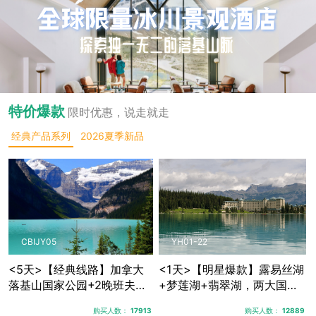
特价爆款
限时优惠，说走就走
经典产品系列
2026夏季新品
CBIJY05
YH01-22
<5天>【经典线路】加拿大
<1天>【明星爆款】露易丝湖
落基山国家公园+2晚班夫镇
+梦莲湖+翡翠湖，两大国家
+1晚贾斯珀+优鹤国家公
公园三大秘境湖泊
购买人数：
17913
购买人数：
12889
园，露易丝湖纯玩跟团游，