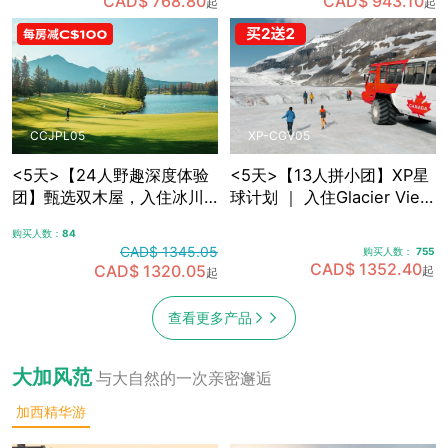
CAD$ 768.80
CAD$ 943.10
起
起
敞篷车观光
光，含卡尔加里接送机
CCJPL05
XP-CGV05
<5天>【24人野趣深度体验
<5天>【13人拼小团】XP星
团】甄选双木屋，入住冰川
球计划 ｜ 入住Glacier View
带腹地+雪山湖畔 ｜沉浸式
Lodge，融入式落基山探索
购买人数：
84
落基山之旅，可选冰川湖
之旅5日游，含卡尔加里接送
CAD$ 1345.05
购买人数：
755
Canoe划船，景观绿道骑
机
CAD$ 1352.40
CAD$ 1320.05
起
起
行，真正慢旅行体验，含卡
尔加里接送机
查看更多产品
大加风范
与大自然的一次亲密邂逅
加西精华游